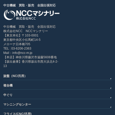
中古機械 買取・販売 全国出張対応
中古機械 買取・販売 全国出張対応
株式会社NCC NCCマシナリー
【東京本社】〒103-0001
東京都中央区小伝馬町14-5
メローナ日本橋705
TEL : 03-6206-2363
Mail：info@ncc-m.jp
【本店】神奈川県藤沢市遠藤5608番地
【坂出倉庫】香川県坂出市西大浜北4-2-
13
旋盤（NC/汎用）
複合機
中ぐり
マシニングセンター
フライス(CNC/汎用)