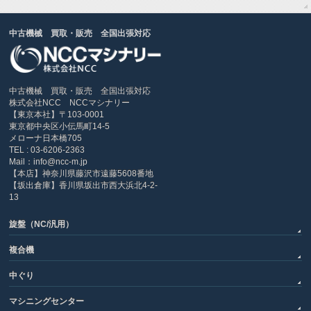
中古機械 買取・販売 全国出張対応
中古機械 買取・販売 全国出張対応
株式会社NCC NCCマシナリー
【東京本社】〒103-0001
東京都中央区小伝馬町14-5
メローナ日本橋705
TEL : 03-6206-2363
Mail：info@ncc-m.jp
【本店】神奈川県藤沢市遠藤5608番地
【坂出倉庫】香川県坂出市西大浜北4-2-
13
旋盤（NC/汎用）
複合機
中ぐり
マシニングセンター