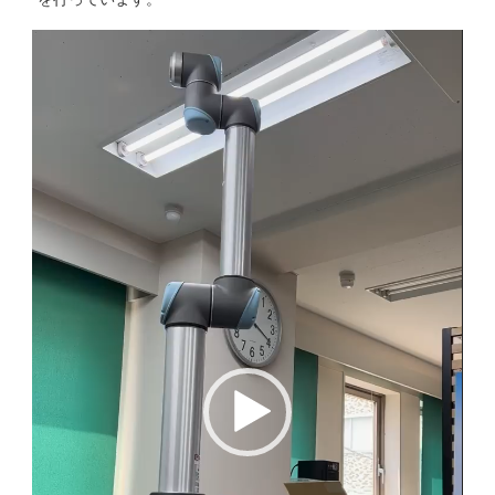
動
画
プ
レ
ー
ヤ
ー