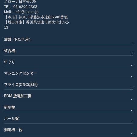
メローナ日本橋705
TEL : 03-6206-2363
Mail：info@ncc-m.jp
【本店】神奈川県藤沢市遠藤5608番地
【坂出倉庫】香川県坂出市西大浜北4-2-
13
旋盤（NC/汎用）
複合機
中ぐり
マシニングセンター
フライス(CNC/汎用)
EDM 放電加工機
研削盤
ボール盤
測定機・他