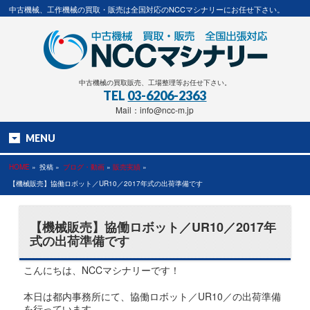
中古機械、工作機械の買取・販売は全国対応のNCCマシナリーにお任せ下さい。
中古機械の買取販売、工場整理等お任せ下さい。
TEL
03-6206-2363
Mail：info@ncc-m.jp
MENU
HOME
»
投稿 »
ブログ・動画
»
販売実績
»
【機械販売】協働ロボット／UR10／2017年式の出荷準備です
【機械販売】協働ロボット／UR10／2017年
式の出荷準備です
こんにちは、NCCマシナリーです！
本日は都内事務所にて、協働ロボット／UR10／の出荷準備
を行っています。