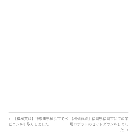
築上町
熊本県で機械買取の対象地域
熊本市,八代市,人吉市,荒尾市,水俣市,玉名市,山鹿市,菊池市,
宇土市,上天草市,宇城市,阿蘇市,天草市,合志市
宮崎県で機械買取の対象地域
宮崎市,都城市,延岡市,日南市,小林市,日向市,串間市,西都市,
えびの市
鹿児島県で機械買取の対象地域
鹿児島市,鹿屋市,枕崎市,阿久根市,出水市,指宿市,垂水市,薩摩
川内市,
日置市,曽於市,霧島市,いちき串木野市,南さつま市,志布志市,
南九州市,伊佐市,姶良市
←
【機械買取】神奈川県横浜市でベ
【機械買取】福岡県福岡市にて産業
ビコンを引取りしました
用ロボットのセットダウンをしまし
た
→