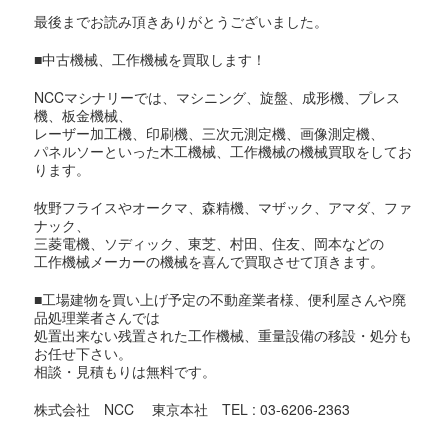
最後までお読み頂きありがとうございました。
■中古機械、工作機械を買取します！
NCCマシナリーでは、マシニング、旋盤、成形機、プレス
機、板金機械、
レーザー加工機、印刷機、三次元測定機、画像測定機、
パネルソーといった木工機械、工作機械の機械買取をしてお
ります。
牧野フライスやオークマ、森精機、マザック、アマダ、ファ
ナック、
三菱電機、ソディック、東芝、村田、住友、岡本などの
工作機械メーカーの機械を喜んで買取させて頂きます。
■工場建物を買い上げ予定の不動産業者様、便利屋さんや廃
品処理業者さんでは
処置出来ない残置された工作機械、重量設備の移設・処分も
お任せ下さい。
相談・見積もりは無料です。
株式会社 NCC 東京本社 TEL : 03-6206-2363
東京都での機械買取対象地域