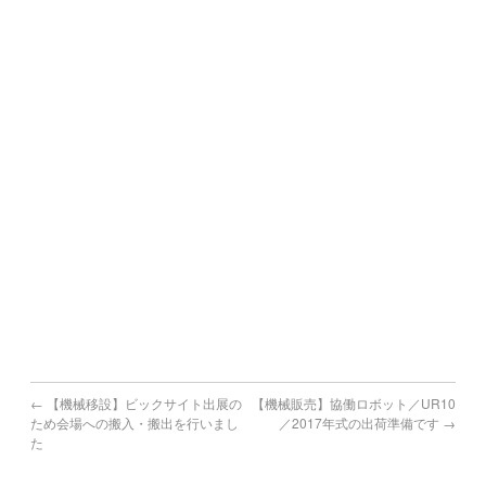
町,糸田町,
川崎町,大任町,赤村,福智町,苅田町,みやこ町,吉富町,上毛町,
築上町
熊本県で機械買取の対象地域
熊本市,八代市,人吉市,荒尾市,水俣市,玉名市,山鹿市,菊池市,
宇土市,上天草市,宇城市,阿蘇市,天草市,合志市
宮崎県で機械買取の対象地域
宮崎市,都城市,延岡市,日南市,小林市,日向市,串間市,西都市,
えびの市
鹿児島県で機械買取の対象地域
鹿児島市,鹿屋市,枕崎市,阿久根市,出水市,指宿市,垂水市,薩摩
川内市,
日置市,曽於市,霧島市,いちき串木野市,南さつま市,志布志市,
南九州市,伊佐市,姶良市
←
【機械移設】ビックサイト出展の
【機械販売】協働ロボット／UR10
ため会場への搬入・搬出を行いまし
／2017年式の出荷準備です
→
た