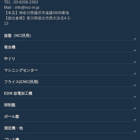
TEL : 03-6206-2363
Mail：info@ncc-m.jp
【本店】神奈川県藤沢市遠藤5608番地
【坂出倉庫】香川県坂出市西大浜北4-2-
13
旋盤（NC/汎用）
複合機
中ぐり
マシニングセンター
フライス(CNC/汎用)
EDM 放電加工機
研削盤
ボール盤
測定機・他
プレス機