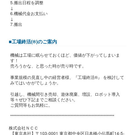
5.搬出日程を調整
↓
6.機械代金お支払い
↓
7.搬出
■工場終活(®)のご案内
機械は工場に眠らせておくほど、価値が下がってしまいま
す！
売ろうかな、と思った時が売り時です。
事業規模の見直し中の経営者様、『工場終活®』 を検討して
みてはいかがでしょうか。
引越し、機械間引き売却、遊休廃棄、増設、ロボット導入
等々ぜひ下記までご相談ください。
ご質問等もお気軽に。
*********************************************************************
株式会社ＮＣＣ
【東京本社】〒103-0001 東京都中央区日本橋小伝馬町14-5-