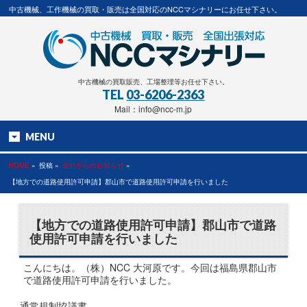
中古機械、工作機械の買取・販売は全国対応のNCCマシナリーにお任せ下さい。
中古機械の買取販売、工場整理等お任せ下さい。
TEL
03-6206-2363
Mail：info@ncc-m.jp
MENU
HOME
»
投稿 »
会社からのお知らせ
»
【地方での道路使用許可申請】郡山市で道路使用許可申請を行いました
【地方での道路使用許可申請】郡山市で道路
使用許可申請を行いました
こんにちは。（株）NCC 大河原です。今回は福島県郡山市
で道路使用許可申請を行いました。
通常規制協議書…