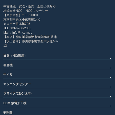
中古機械 買取・販売 全国出張対応
株式会社NCC NCCマシナリー
【東京本社】〒103-0001
東京都中央区小伝馬町14-5
メローナ日本橋705
TEL : 03-6206-2363
Mail：info@ncc-m.jp
【本店】神奈川県藤沢市遠藤5608番地
【坂出倉庫】香川県坂出市西大浜北4-2-
13
旋盤（NC/汎用）
複合機
中ぐり
マシニングセンター
フライス(CNC/汎用)
EDM 放電加工機
研削盤