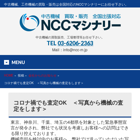
中古機械、工作機械の買取・販売は全国対応のNCCマシナリーにお任せ下さい。
中古機械の買取販売、工場整理等お任せ下さい。
TEL
03-6206-2363
Mail：info@ncc-m.jp
MENU
HOME
»
投稿 »
会社からのお知らせ
»
コロナ禍でも査定OK ＜写真から機械の査定をします＞
コロナ禍でも査定OK ＜写真から機械の査
定をします＞
東京、神奈川、千葉、埼玉の4都県を対象とした緊急事態宣
言が発令され、弊社でも状況を考慮しお客様への訪問はでき
る限り控えております。
機械売却を検討中のお客様へ、弊社では送っていただいた写