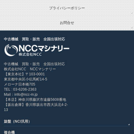
プライバシーポリシー
お問合せ
中古機械 買取・販売 全国出張対応
中古機械 買取・販売 全国出張対応
株式会社NCC NCCマシナリー
【東京本社】〒103-0001
東京都中央区小伝馬町14-5
メローナ日本橋705
TEL : 03-6206-2363
Mail：info@ncc-m.jp
【本店】神奈川県藤沢市遠藤5608番地
【坂出倉庫】香川県坂出市西大浜北4-2-
13
旋盤（NC/汎用）
複合機