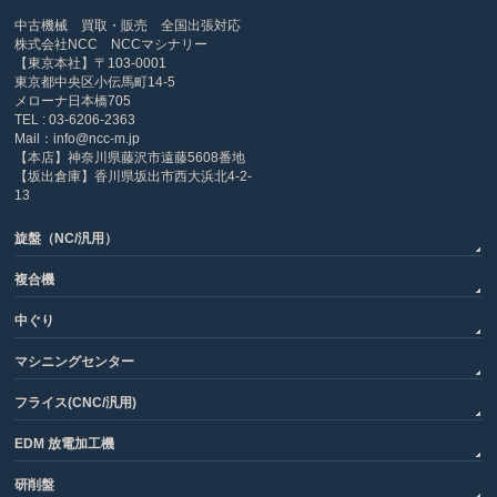
中古機械 買取・販売 全国出張対応
株式会社NCC NCCマシナリー
【東京本社】〒103-0001
東京都中央区小伝馬町14-5
メローナ日本橋705
TEL : 03-6206-2363
Mail：info@ncc-m.jp
【本店】神奈川県藤沢市遠藤5608番地
【坂出倉庫】香川県坂出市西大浜北4-2-
13
旋盤（NC/汎用）
複合機
中ぐり
マシニングセンター
フライス(CNC/汎用)
EDM 放電加工機
研削盤