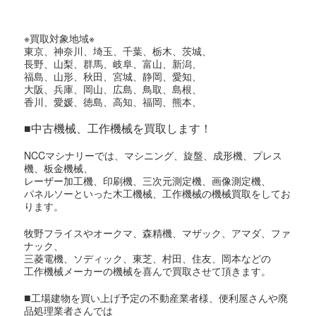
※買取対象地域※
東京、神奈川、埼玉、千葉、栃木、茨城、
長野、山梨、群馬、岐阜、富山、新潟、
福島、山形、秋田、宮城、静岡、愛知、
大阪、兵庫、岡山、広島、鳥取、島根、
香川、愛媛、徳島、高知、福岡、熊本、
■中古機械、工作機械を買取します！
NCCマシナリーでは、マシニング、旋盤、成形機、プレス
機、板金機械、
レーザー加工機、印刷機、三次元測定機、画像測定機、
パネルソーといった木工機械、工作機械の機械買取をしてお
ります。
牧野フライスやオークマ、森精機、マザック、アマダ、ファ
ナック、
三菱電機、ソディック、東芝、村田、住友、岡本などの
工作機械メーカーの機械を喜んで買取させて頂きます。
■
工場建物を買い上げ予定の不動産業者様、便利屋さんや廃
品処理業者さんでは