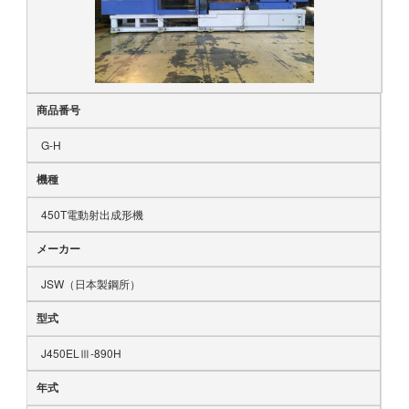
商品番号
G-H
機種
450T電動射出成形機
メーカー
JSW（日本製鋼所）
型式
J450ELⅢ-890H
年式