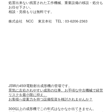
処置出来ない残置された工作機械、重量設備の移設・処分も
お任せ下さい。
相談・見積もりは無料です。
株式会社 NCC 東京本社 TEL : 03-6206-2363
＃中古工作機械 ＃USEDMACHINE #中古 ＃USED #機械 ＃
MACHINE
＃買取 #売却 #引取 #高値
#マシニング #旋盤 #プレス #板金 #印刷機 ＃放電 ＃ワイヤ
#研削盤 #NC #測定機 ＃印刷機 #金型 ＃工具 #日研
#東京 #香川 #埼玉 #千葉 ＃神奈川 #茨城 #栃木 #福島
#山形 #高知 #愛媛 #徳島 #広島
#リース
#弁護士 #管財物件 #遺産 #倒産 #廃業
JSWの450t電動射出成形機の登場です。
景気に左右されやすい成形の仕事。お手頃な中古機械で経営
リスクを最小限に抑え、
お客様へ提案力を持つ設備投資を検討されませんか？
300t以上の成形機でこの年式はなかなか出てきません。