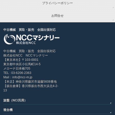
プライバシーポリシー
お問合せ
中古機械 買取・販売 全国出張対応
中古機械 買取・販売 全国出張対応
株式会社NCC NCCマシナリー
【東京本社】〒103-0001
東京都中央区小伝馬町14-5
メローナ日本橋705
TEL : 03-6206-2363
Mail：info@ncc-m.jp
【本店】神奈川県藤沢市遠藤5608番地
【坂出倉庫】香川県坂出市西大浜北4-2-
13
旋盤（NC/汎用）
複合機