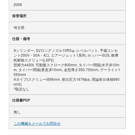
2006
保管場所
埼玉県
仕様・備考
Aシリンダー, SVロングノズル10R3φ, レベルパット, 予備コンセ
ント200V・30A・4口, エアージェット1系列, ホッパーSUS, 耐摩
耗耐蝕スクリュー(LSP2)
型締力4420t, 可動盤スクローク800mm, タイバー間隔(水平)810m
m, タイバー間隔(垂直)810mm, 金型厚さ350-750mm, デーライト1
550mm
Aタイプ(スクリュー径66mm, 射出圧力167Mpa, 理論射出体積890
cm3)
*取説なし
仕様書PDF
無し
この機械をメールでお問合せ