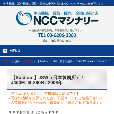
中古機械、工作機械の買取・販売は全国対応のNCCマシナリーにお任せ下さい。
中古機械の買取販売、工場整理等お任せ下さい。
TEL
03-6206-2363
Mail：info@ncc-m.jp
MENU
HOME
»
投稿 »
売却済み
»
【Sold out】JSW（日本製鋼所） / J450ELⅢ-890H / 2006年
【Sold out】JSW（日本製鋼所） /
J450ELⅢ-890H / 2006年
【申し訳ありません。本機械は売約済です】
※同様の機械をお探しの方は、下記メールにご連絡下さい※
※入荷情報があった場合、優先的にご連絡させて頂きます※
▼▼▼お問合せはこちら▼▼▼