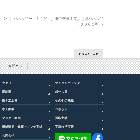
ld Out】パネルソー（１０尺）／田中機械工業／万能パネルソ
ー３０００型
→
PAGETOP
お問合せ
中ぐり
マシニングセンター
研削盤
ボール盤
鉄骨加工機
その他の機械
木工機械
ロボット
ブログ・動画
買取実績
機械清掃・修理・メンテ実績
工場終活実績
お問合せ