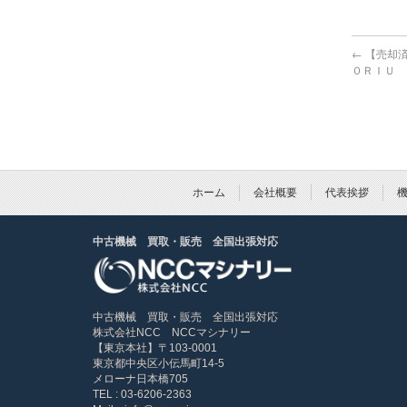
←
【売却済
０ＲＩＵ
ホーム
会社概要
代表挨拶
中古機械 買取・販売 全国出張対応
中古機械 買取・販売 全国出張対応
株式会社NCC NCCマシナリー
【東京本社】〒103-0001
東京都中央区小伝馬町14-5
メローナ日本橋705
TEL : 03-6206-2363