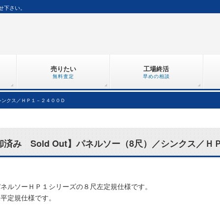
せ下さい。
売りたい
工場終活
無料査定
早めの相談
／シンクス／ＨＰ１－２４００Ｄ
却済み Sold Out】パネルソー（8尺）／シンクス／
/suzukikikai.co.jp/used/used.php?D=1&C=1&S=323&N=2135#target
パネルソーＨＰ１シリーズの８尺左定規仕様です。
水平定規仕様です。
】