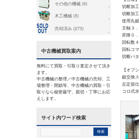
その他の機械 (6)
切断加
切断加
木工機械 (5)
使用丸
主軸３
売却済み (273)
昇降０
回転数
回転コ
中古機械買取案内
切断パ
無料にて買取・引取り査定させて頂き
【オプ
ます。
鋸交換
中古機械の整理／中古機械の売却、工
左定規
場整理・閉鎖等、中古機械の買取・引
コロ式
取りなら秘密厳守、親切・丁寧にお応
えします。
サイト内ワード検索