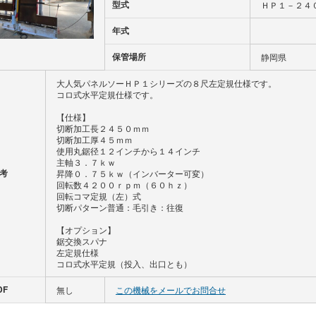
型式
ＨＰ１－２４
年式
保管場所
静岡県
大人気パネルソーＨＰ１シリーズの８尺左定規仕様です。
コロ式水平定規仕様です。
【仕様】
切断加工長２４５０ｍｍ
切断加工厚４５ｍｍ
使用丸鋸径１２インチから１４インチ
主軸３．７ｋｗ
考
昇降０．７５ｋｗ（インバーター可変）
回転数４２００ｒｐｍ（６０ｈｚ）
回転コマ定規（左）式
切断パターン普通：毛引き：往復
【オプション】
鋸交換スパナ
左定規仕様
コロ式水平定規（投入、出口とも）
DF
無し
この機械をメールでお問合せ