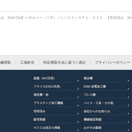
み Sold Out】パネルソー（７尺）／シンクス／ＨＰ１－２１０
【売却済み So
機械買取
工場終活
特定商取引法に基づく表記
プライバシーポリシー
旋盤（NC/汎用）
複合機
フライス(CNC/汎用)
EDM 放電加工機
測定機・他
プレス機
プラスチック加工機械
バイス・工具・その他
売却済み
会社からのお知らせ
販売実績
機械移設実績
ＮＣＣお役立ち情報
おすすめ動画