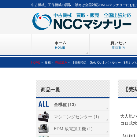
中古機械、工作機械の買取・販売は全国対応のNCCマシナリーにお任
ホーム
買いたい
HOME
商品案内
HOME
»
投稿 »
売却済み
»
【売却済み Sold Out】パネルソー（8尺）
【売
商品一覧
https:/
全機種 (13)
大人気
マシニングセンター (1)
コロ式
EDM 放電加工機 (1)
【仕様