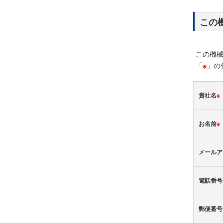
この
この機
「
※
」の
貴社名
※
お名前
※
メールア
電話番号
郵便番号