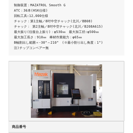
制御装置：MAZATROL Smooth G

ATC：36本(HSK仕様)

回転工具:12,000仕様

チャック：第1主軸／8吋中空チャック(北川／BB08)

チャック： 第2主軸／8吋中空チャック(北川／B208A615)

最大振り(往復台上振り)：φ530㎜　最大加工径:φ500㎜　

最大加工長さ：910㎜　棒材作業能力：φ65㎜

B軸割出し範囲＝-30°～210°　(※最小割り出し角度：1°)

注)チップコンベアー無
商品番号