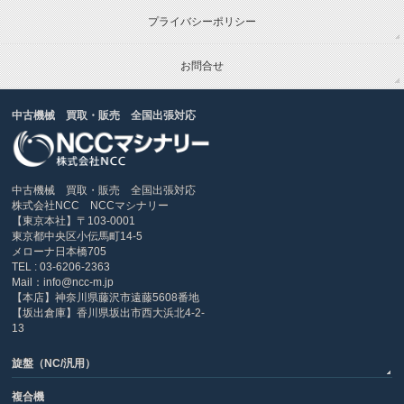
プライバシーポリシー
お問合せ
中古機械 買取・販売 全国出張対応
中古機械 買取・販売 全国出張対応
株式会社NCC NCCマシナリー
【東京本社】〒103-0001
東京都中央区小伝馬町14-5
メローナ日本橋705
TEL : 03-6206-2363
Mail：info@ncc-m.jp
【本店】神奈川県藤沢市遠藤5608番地
【坂出倉庫】香川県坂出市西大浜北4-2-
13
旋盤（NC/汎用）
複合機