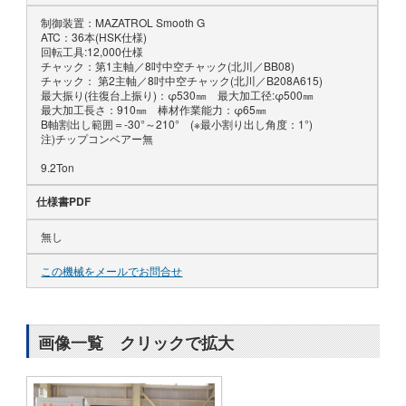
制御装置：MAZATROL Smooth G
ATC：36本(HSK仕様)
回転工具:12,000仕様
チャック：第1主軸／8吋中空チャック(北川／BB08)
チャック： 第2主軸／8吋中空チャック(北川／B208A615)
最大振り(往復台上振り)：φ530㎜ 最大加工径:φ500㎜
最大加工長さ：910㎜ 棒材作業能力：φ65㎜
B軸割出し範囲＝-30°～210° (※最小割り出し角度：1°)
注)チップコンベアー無
9.2Ton
仕様書PDF
無し
この機械をメールでお問合せ
画像一覧 クリックで拡大