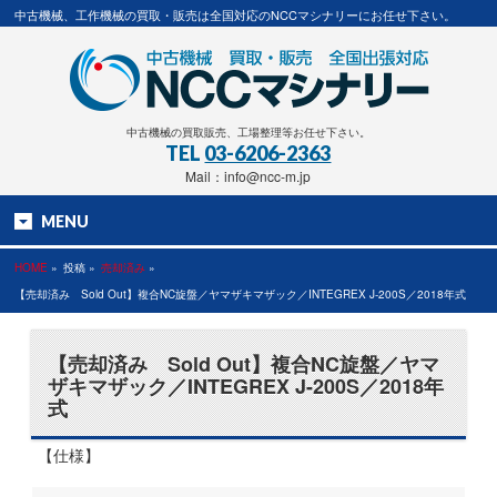
中古機械、工作機械の買取・販売は全国対応のNCCマシナリーにお任せ下さい。
中古機械の買取販売、工場整理等お任せ下さい。
TEL
03-6206-2363
Mail：info@ncc-m.jp
MENU
HOME
»
投稿 »
売却済み
»
【売却済み Sold Out】複合NC旋盤／ヤマザキマザック／INTEGREX J-200S／2018年式
【売却済み Sold Out】複合NC旋盤／ヤマ
ザキマザック／INTEGREX J-200S／2018年
式
【仕様】