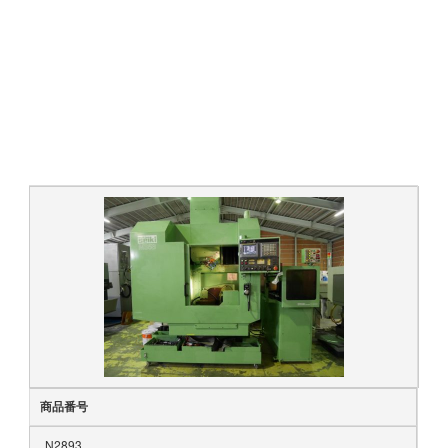
＃中古工作機械 ＃USEDMACHINE #中古 ＃USED #機械 ＃
MACHINE
＃買取 #売却 #引取 #高値
#マシニング #旋盤 #プレス #板金 #印刷機 ＃放電 ＃ワイヤ
#研削盤 #NC #測定機 ＃印刷機 #金型 ＃工具 #日研
#東京 #香川 #埼玉 #千葉 ＃神奈川 #茨城 #栃木 #福島
#山形 #高知 #愛媛 #徳島 #広島
#リース #タッピング #SPEEDIO #スピ－ディオ
#弁護士 #管財物件 #遺産 #倒産 #廃業 #ブラザー
商品番号
N2893