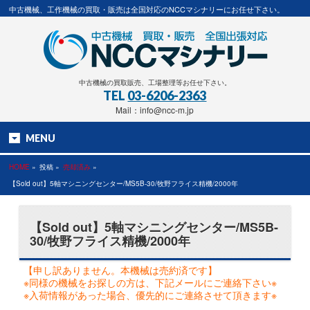
中古機械、工作機械の買取・販売は全国対応のNCCマシナリーにお任せ下さい。
中古機械の買取販売、工場整理等お任せ下さい。
TEL
03-6206-2363
Mail：info@ncc-m.jp
MENU
HOME
»
投稿 »
売却済み
»
【Sold out】5軸マシニングセンター/MS5B-30/牧野フライス精機/2000年
【Sold out】5軸マシニングセンター/MS5B-
30/牧野フライス精機/2000年
【申し訳ありません。本機械は売約済です】
※同様の機械をお探しの方は、下記メールにご連絡下さい※
※入荷情報があった場合、優先的にご連絡させて頂きます※