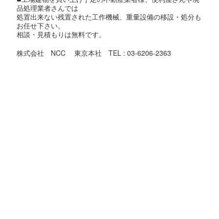
品処理業者さんでは
処置出来ない残置された工作機械、重量設備の移設・処分も
お任せ下さい。
相談・見積もりは無料です。
株式会社 NCC 東京本社 TEL : 03-6206-2363
東京都での機械買取対象地域
足立区,荒川区,板橋区,江戸川区,大田区,葛飾区,北区,江東区,
品川区,
渋谷区,新宿区,杉並区,墨田区,世田谷区,台東区,中央区,千代田
区,
豊島区,中野区,練馬区,文京区,港区,目黒区,昭島市,あきる野
市,稲城市,
青梅市,清瀬市,国立市,小金井市,国分寺市,小平市,狛江市,立川
市,
多摩市,調布市,西東京市,八王子市,羽村市,東久留米市,東村山
市,
東大和市,日野市,府中市,福生市,町田市,三鷹市,武蔵野市,武蔵
村山市,
大島町,奥多摩町,八丈町,日の出町,瑞穂町,
神奈川県の機械買取の対象地域
横浜市,川崎市,横須賀市,鎌倉市,逗子市,三浦市,葉山町,相模原