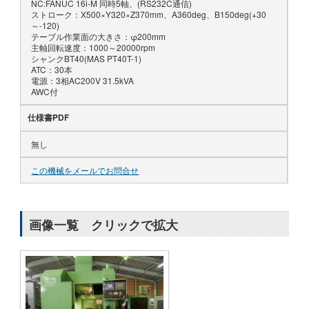
NC:FANUC 16i-M 同時5軸、(RS232C通信)
ストローク：X500×Y320×Z370mm、A360deg、B150deg(+30
～-120)
テーブル作業面の大きさ：φ200mm
主軸回転速度：1000～20000rpm
シャンクBT40(MAS PT40T-1)
ATC：30本
電源：3相AC200V 31.5kVA
AWC付
仕様書PDF
無し
この機械をメールでお問合せ
画像一覧 クリックで拡大