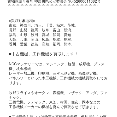
古物商認可番号 神奈川県公安委員会 第452600011082号
*********************************************************************
※買取対象地域※
東京、神奈川、埼玉、千葉、栃木、茨城、
長野、山梨、群馬、岐阜、富山、新潟、
福島、山形、秋田、宮城、静岡、愛知、
大阪、兵庫、岡山、広島、鳥取、島根、
香川、愛媛、徳島、高知、福岡、熊本、
■中古機械、工作機械を買取します！
NCCマシナリーでは、マシニング、旋盤、成形機、プレス
機、板金機械、
レーザー加工機、印刷機、三次元測定機、画像測定機、
パネルソーといった木工機械、工作機械の機械買取をしてお
ります。
牧野フライスやオークマ、森精機、マザック、アマダ、ファ
ナック、
三菱電機、ソディック、東芝、村田、住友、岡本などの
工作機械メーカーの機械を喜んで買取させて頂きます。
■
工場建物を買い上げ予定の不動産業者様、便利屋さんや廃