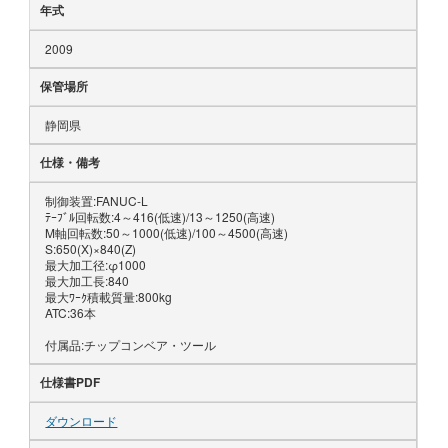
年式
2009
保管場所
静岡県
仕様・備考
制御装置:FANUC-L
ﾃｰﾌﾞﾙ回転数:4～416(低速)/13～1250(高速)
M軸回転数:50～1000(低速)/100～4500(高速)
S:650(X)×840(Z)
最大加工径:φ1000
最大加工長:840
最大ﾜｰｸ積載質量:800kg
ATC:36本
付属品:チップコンベア・ツール
仕様書PDF
ダウンロード