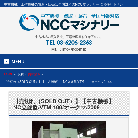
中古機械、工作機械の買取・販売は全国対応のNCCマシナリーにお任せ下さい。
中古機械の買取販売、工場整理等お任せ下さい。
TEL
03-6206-2363
Mail：info@ncc-m.jp
MENU
HOME
»
投稿 »
売却済み
»
【売切れ（SOLD OUT）】【中古機械】 NC立旋盤/VTM-100/オークマ/2009
【売切れ（SOLD OUT）】【中古機械】
NC立旋盤/VTM-100/オークマ/2009