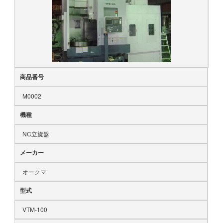
商品番号
M0002
機種
NC立旋盤
メーカー
オークマ
型式
VTM-100