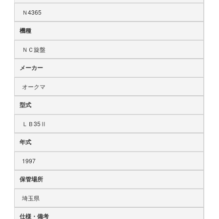
Ｎ4365
機種
ＮＣ旋盤
メーカー
オークマ
型式
ＬＢ35Ⅱ
年式
1997
保管場所
埼玉県
仕様・備考