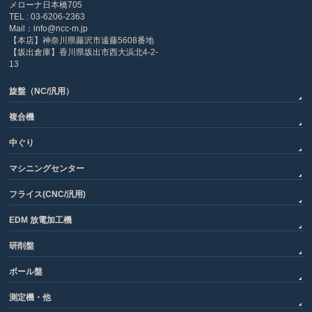
メローナ日本橋705
TEL : 03-6206-2363
Mail：info@ncc-m.jp
【本店】神奈川県藤沢市遠藤5608番地
【坂出倉庫】香川県坂出市西大浜北4-2-
13
旋盤（NC/汎用）
複合機
中ぐり
マシニングセンター
フライス(CNC/汎用)
EDM 放電加工機
研削盤
ボール盤
測定機・他