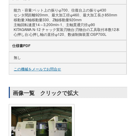
能力・容量:ベット上の振りφ700、往復台上の振りφ430
センタ間距離920mm、最大加工径φ460、最大加工長さ850mm
移動量:X軸移動量330、Z軸移動量920mm
主軸回転速度14～3,200min-1、主軸貫通穴径φ90
KITAGAWA N-12 チャック実装刃物台:刃物台の工具取付本数12本
心押し台:心押し軸の直径φ120、数値制御装置:OSP700L
仕様書PDF
無し
この機械をメールでお問合せ
画像一覧 クリックで拡大