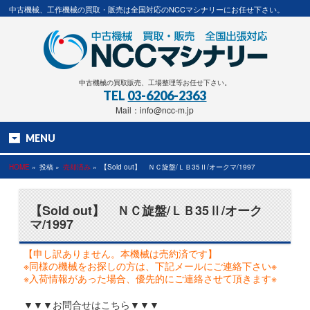
中古機械、工作機械の買取・販売は全国対応のNCCマシナリーにお任せ下さい。
中古機械の買取販売、工場整理等お任せ下さい。
TEL
03-6206-2363
Mail：info@ncc-m.jp
MENU
HOME
»
投稿 »
売却済み
»
【Sold out】 ＮＣ旋盤/ＬＢ35Ⅱ/オークマ/1997
【Sold out】 ＮＣ旋盤/ＬＢ35Ⅱ/オーク
マ/1997
【申し訳ありません。本機械は売約済です】
※同様の機械をお探しの方は、下記メールにご連絡下さい※
※入荷情報があった場合、優先的にご連絡させて頂きます※
▼▼▼お問合せはこちら▼▼▼