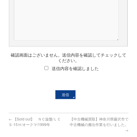
確認画面はございません。送信内容を確認してチェックして
ください。
送信内容を確認しました
←
【Sold out】 ＮＣ旋盤/ＬＣ
【中古機械買取】神奈川県藤沢市で
Ｓ-15Ｈ/オークマ/1999年
中古機械の搬出作業を行いました。
→