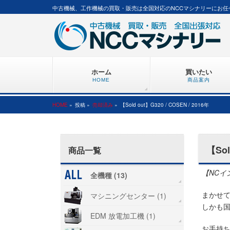
中古機械、工作機械の買取・販売は全国対応のNCCマシナリーにお任
ホーム
買いたい
HOME
商品案内
HOME
»
投稿 »
売却済み
»
【Sold out】G320 / COSEN / 2016年
【Sol
商品一覧
【NCイ
全機種 (13)
まかせ
マシニングセンター (1)
しかも国
EDM 放電加工機 (1)
お手持