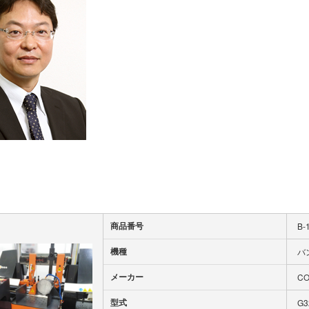
商品番号
B-
機種
バ
メーカー
C
型式
G3