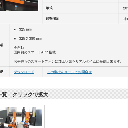
年式
20
保管場所
神
● 325 mm
■ 325 X 380 mm
考
全自動
国内初のスマートAPP 搭載
お手持ちのスマートフォンに加工状態をリアルタイムに受信出来ます。
DF
ダウンロード
この機械をメールでお問合せ
一覧 クリックで拡大