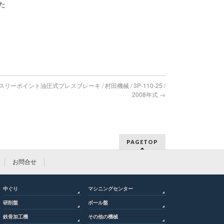
た
t】スリーポイント油圧式プレスブレーキ / 村田機械 / 3P-110-25 /
2008年式
→
PAGETOP
お問合せ
中ぐり
マシニングセンター
研削盤
ボール盤
鉄骨加工機
その他の機械