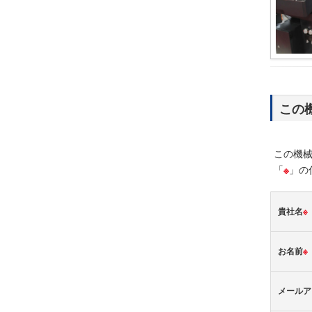
この
この機
「
※
」の
貴社名
※
お名前
※
メールア