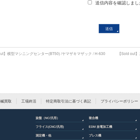
送信内容を確認しまし
 out】横型マシニングセンター(BT50) /ヤマザキマザック / H-630
【Sold ou
機械買取
工場終活
特定商取引法に基づく表記
プライバシーポリシー
旋盤（NC/汎用）
複合機
フライス(CNC/汎用)
EDM 放電加工機
測定機・他
プレス機