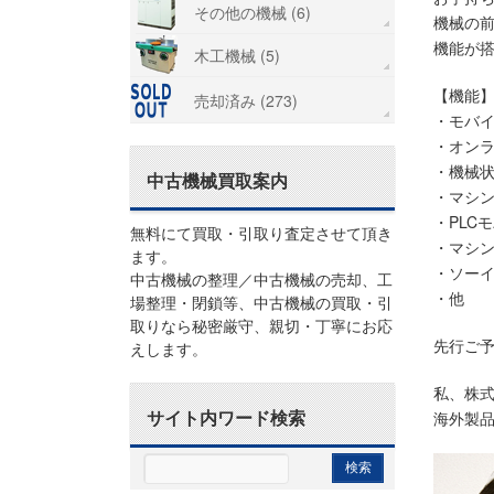
その他の機械 (6)
機械の
機能が搭
木工機械 (5)
【機能
売却済み (273)
・モバ
・オン
・機械
中古機械買取案内
・マシ
・PLC
無料にて買取・引取り査定させて頂き
・マシ
ます。
・ソー
中古機械の整理／中古機械の売却、工
・他
場整理・閉鎖等、中古機械の買取・引
取りなら秘密厳守、親切・丁寧にお応
先行ご予
えします。
私、株式
サイト内ワード検索
海外製