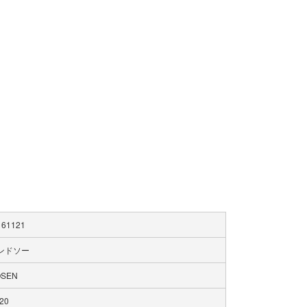
161121
ンドソー
OSEN
20