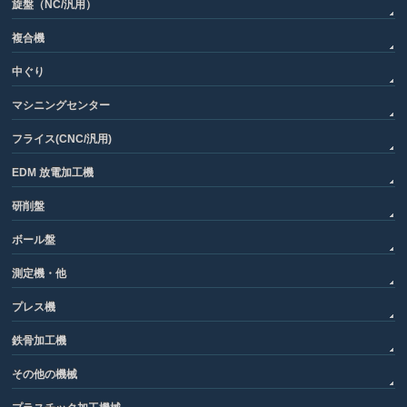
旋盤（NC/汎用）
複合機
中ぐり
マシニングセンター
フライス(CNC/汎用)
EDM 放電加工機
研削盤
ボール盤
測定機・他
プレス機
鉄骨加工機
その他の機械