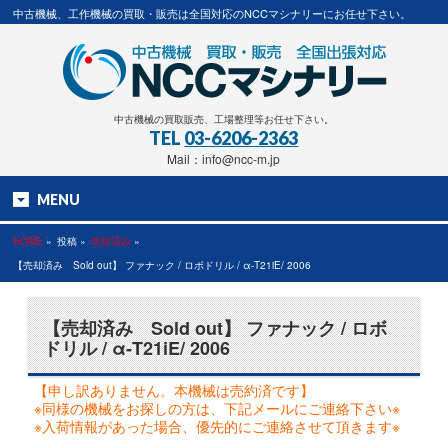
中古機械、工作機械の買取・販売は全国対応のNCCマシナリーにお任せ下さい。
中古機械の買取販売、工場整理等お任せ下さい。
TEL
03-6206-2363
Mail：info@ncc-m.jp
MENU
HOME
»
投稿 »
売却済み
»
【売却済み Sold out】 ファナック / ロボドリル / α-T21iE/ 2006
【売却済み Sold out】 ファナック / ロボ
ドリル / α-T21iE/ 2006
【申し訳ありません。本機械は売約済です】
※同様の機械をお探しの方は、下記メールにご連絡下さい※
※入荷情報があった場合、優先的にご連絡させて頂きます※