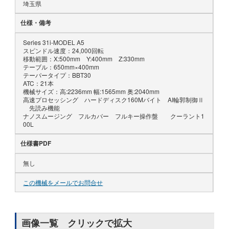
埼玉県
仕様・備考
Series 31i-MODEL A5
スピンドル速度：24,000回転
移動範囲：X:500mm Y:400mm Z:330mm
テーブル：650mm×400mm
テーパータイプ：BBT30
ATC：21本
機械サイズ：高:2236mm 幅:1565mm 奥:2040mm
高速プロセッシング ハードディスク160Mバイト AI輪郭制御Ⅱ
先読み機能
ナノスムージング フルカバー フルキー操作盤 クーラント1
00L
仕様書PDF
無し
この機械をメールでお問合せ
画像一覧 クリックで拡大