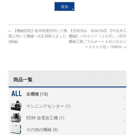
←
【機械買取】栃木県鹿沼市にて廃
【売却済み Sold Out】【中古木工
業に伴いう機械一式を買取りました
機械】パネルソー（１０尺）／田中
(後編)
機械工業／フルオートＡ式パネルソ
ー３０００型／1996年
→
商品一覧
全機種 (13)
マシニングセンター (1)
EDM 放電加工機 (1)
その他の機械 (6)