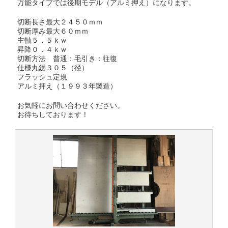
万能タイプでは後期モデル（アルミ押え）になります。
切断長さ最大２４５０ｍｍ
切断厚み最大６０ｍｍ
主軸５．５ｋｗ
昇降０．４ｋｗ
切断方法 普通：毛引き：往復
仕様丸鋸３０５（径）
フラッシュ定規
アルミ押え（１９９３年製造）
お気軽にお問い合わせください。
お待ちしております！