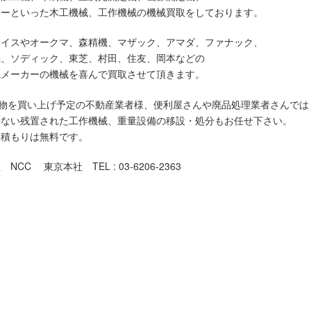
ソーといった木工機械、工作機械の機械買取をしております。
ライスやオークマ、森精機、マザック、アマダ、ファナック、
機、ソディック、東芝、村田、住友、岡本などの
械メーカーの機械を喜んで買取させて頂きます。
物を買い上げ予定の不動産業者様、便利屋さんや廃品処理業者さんでは
来ない残置された工作機械、重量設備の移設・処分もお任せ下さい。
見積もりは無料です。
NCC 東京本社 TEL : 03-6206-2363
での機械買取対象地域
荒川区,板橋区,江戸川区,大田区,葛飾区,北区,江東区,品川区,
新宿区,杉並区,墨田区,世田谷区,台東区,中央区,千代田区,
中野区,練馬区,文京区,港区,目黒区,昭島市,あきる野市,稲城市,
清瀬市,国立市,小金井市,国分寺市,小平市,狛江市,立川市,
調布市,西東京市,八王子市,羽村市,東久留米市,東村山市,
,日野市,府中市,福生市,町田市,三鷹市,武蔵野市,武蔵村山市,
奥多摩町,八丈町,日の出町,瑞穂町,