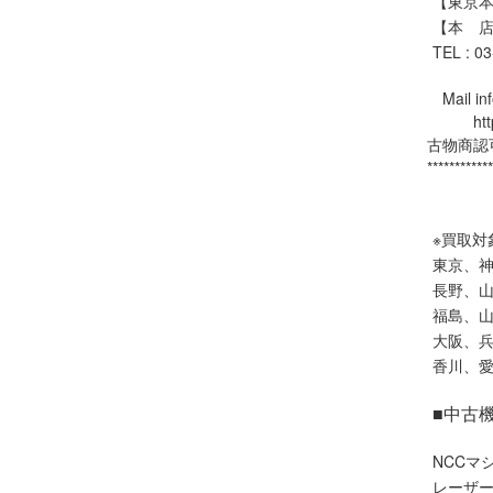
【東京本社
【本 店
TEL : 0
Mail inf
https:
古物商認可
************
※買取対
東京、
長野、
福島、
大阪、
香川、
■中古
NCCマ
レーザ