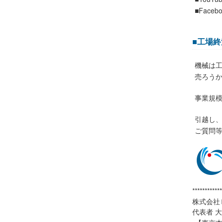
■Facebo
■工場終
機械は
売ろう
事業規
引越し
ご質問
************
株式会社
代表者 