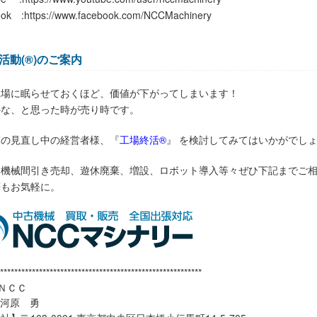
ok :https://www.facebook.com/NCCMachinery
活動(®)のご案内
工場に眠らせておくほど、価値が下がってしまいます！
かな、と思った時が売り時です。
模の見直し中の経営者様、『
工場終活®
』 を検討してみてはいかがでし
、機械間引き売却、遊休廃棄、増設、ロボット導入等々ぜひ下記までご
等もお気軽に。
*********************************************************
ＮＣＣ
大河原 勇