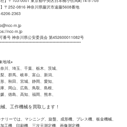
】〒103-0001 東京都中央区日本橋小伝馬町14-5-705
】〒252-0816 神奈川県藤沢市遠藤5608番地
3-6206-2363
o@ncc-m.jp
//ncc-m.jp
番号 神奈川県公安委員会 第452600011082号
*********************************************************
象地域※
神奈川、埼玉、千葉、栃木、茨城、
山梨、群馬、岐阜、富山、新潟、
山形、秋田、宮城、静岡、愛知、
兵庫、岡山、広島、鳥取、島根、
愛媛、徳島、高知、福岡、熊本、
機械、工作機械を買取します！
シナリーでは、マシニング、旋盤、成形機、プレス機、板金機械、
ー加工機、印刷機、三次元測定機、画像測定機、