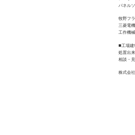
パネル
牧野フ
三菱電
工作機
■
工場建
処置出
相談・
株式会社 
東京都
足立区,
渋谷区,
豊島区,
青梅市,
多摩市,
東大和市
大島町,