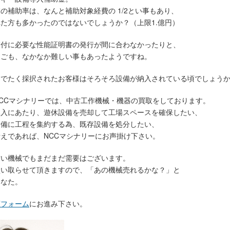
の補助率は、なんと補助対象経費の 1/2とい事もあり、
た方も多かったのではないでしょうか？（上限1.億円）
交付に必要な性能証明書の発行が間に合わなかったりと、
もごも、なかなか難しい事もあったようですね。
めでたく採択されたお客様はそろそろ設備が納入されている頃でしょう
CCマシナリーでは、中古工作機械・機器の買取をしております。
導入にあたり、遊休設備を売却して工場スペースを確保したい、
設備に工程を集約する為、既存設備を処分したい、
えであれば、NCCマシナリーにお声掛け下さい。
古い機械でもまだまだ需要はございます。
買い取らせて頂きますので、「あの機械売れるかな？」と
あなた。
頼フォーム
にお進み下さい。