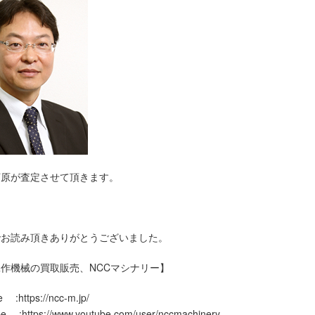
河原が査定させて頂きます。
でお読み頂きありがとうございました。
作機械の買取販売、NCCマシナリー】
 :https://ncc-m.jp/
e :https://www.youtube.com/user/nccmachinery