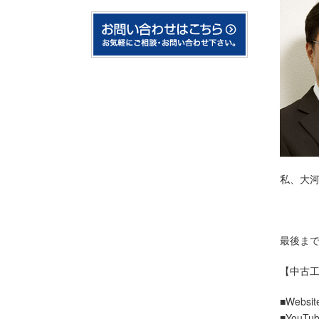
私、大
最後ま
【中古工
■Website
■YouTub