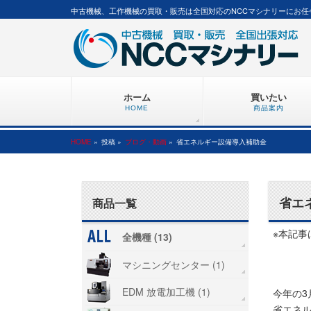
中古機械、工作機械の買取・販売は全国対応のNCCマシナリーにお任
ホーム
買いたい
HOME
商品案内
HOME
»
投稿 »
ブログ・動画
»
省エネルギー設備導入補助金
省エ
商品一覧
※本記事
全機種 (13)
マシニングセンター (1)
EDM 放電加工機 (1)
今年の
省エネ