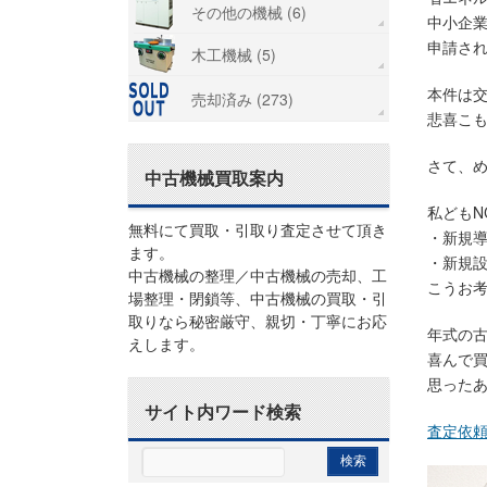
その他の機械 (6)
中小企業
申請され
木工機械 (5)
本件は
売却済み (273)
悲喜こ
さて、
中古機械買取案内
私どもN
無料にて買取・引取り査定させて頂き
・新規
ます。
・新規
中古機械の整理／中古機械の売却、工
こうお考
場整理・閉鎖等、中古機械の買取・引
取りなら秘密厳守、親切・丁寧にお応
年式の
えします。
喜んで
思った
サイト内ワード検索
査定依