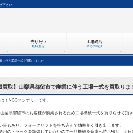
せ下さい。
売りたい
工場終活
無料査定
早めの相談
業に伴う工場一式を買取りました
械買取】山梨県都留市で廃業に伴う工場一式を買取りま
は！NCCマシナリーです。
、
山梨県都留市のお客様が廃業されるため
工場機械一式を買取らせて頂
い事もあり、フォークリフトを持ち込んで効率良く引き出します。
送用のトラックを準備していないので一旦機械を倉庫へ持ち帰り、明日