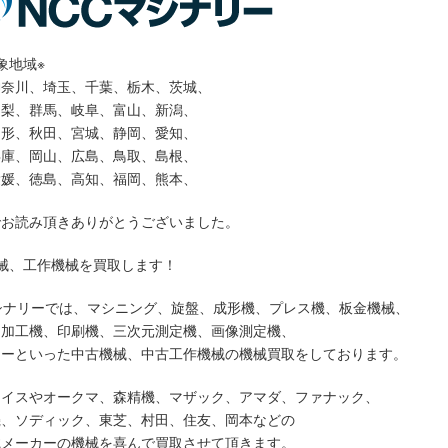
象地域※
神奈川、埼玉、千葉、栃木、茨城、
山梨、群馬、岐阜、富山、新潟、
山形、秋田、宮城、静岡、愛知、
兵庫、岡山、広島、鳥取、島根、
愛媛、徳島、高知、福岡、熊本、
でお読み頂きありがとうございました。
械、工作機械を買取します！
シナリーでは、マシニング、旋盤、成形機、プレス機、板金機械、
ー加工機、印刷機、三次元測定機、画像測定機、
ソーといった中古機械、中古工作機械の機械買取をしております。
ライスやオークマ、森精機、マザック、アマダ、ファナック、
機、ソディック、東芝、村田、住友、岡本などの
械メーカーの機械を喜んで買取させて頂きます。