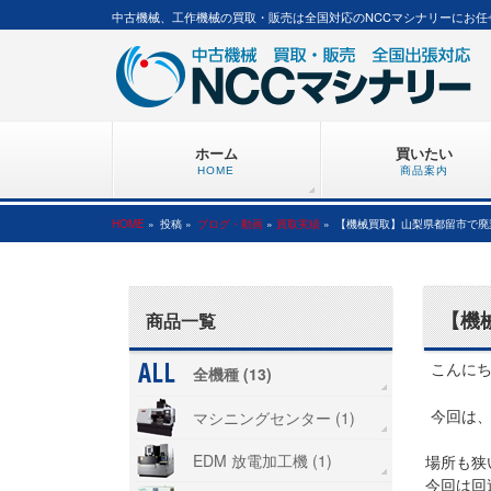
中古機械、工作機械の買取・販売は全国対応のNCCマシナリーにお任
ホーム
買いたい
HOME
商品案内
HOME
»
投稿 »
ブログ・動画
»
買取実績
»
【機械買取】山梨県都留市で廃
【機
商品一覧
こんにち
全機種 (13)
今回は
マシニングセンター (1)
EDM 放電加工機 (1)
場所も狭
今回は回