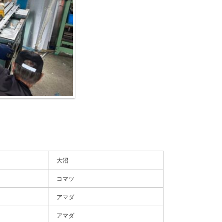
大沼
コマツ
アマダ
アマダ