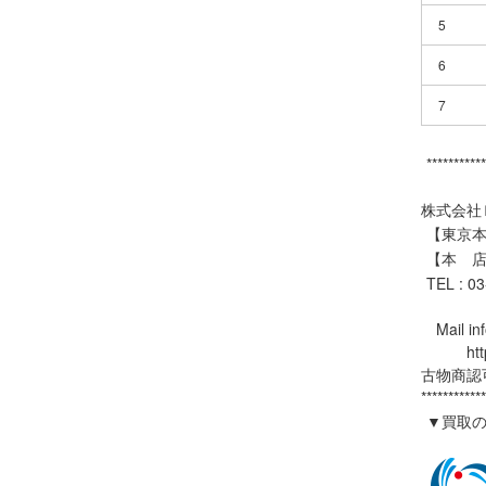
5
6
7
***********
株式会社
【東京本社
【本 店
TEL : 0
Mail inf
https:
古物商認可
************
▼買取