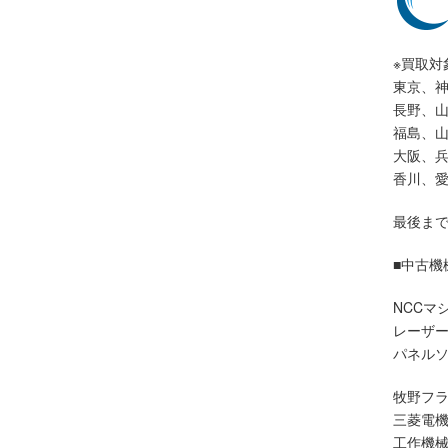
※買取対
東京、
長野、
福島、
大阪、
香川、
最後ま
■中古機
NCCマ
レーザ
パネル
牧野フ
三菱電
工作機