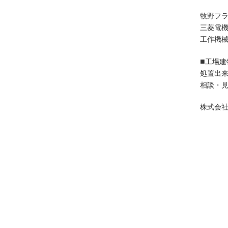
牧野フ
三菱電
工作機
■
工場建
処置出
相談・
株式会社 
東京都
足立区,
渋谷区,
豊島区,
青梅市,
多摩市,
東大和市
大島町,