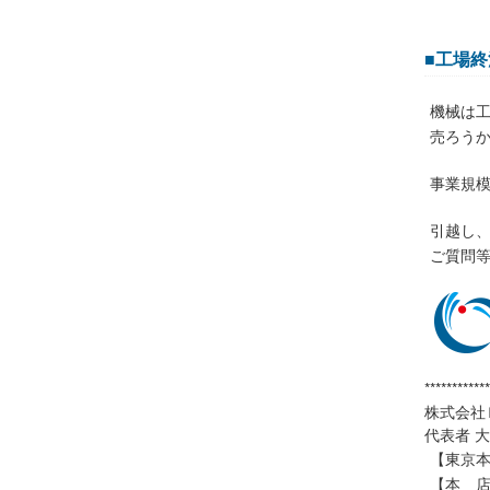
■工場終
機械は
売ろう
事業規
引越し
ご質問
************
株式会社
代表者 
【東京本社
【本 店