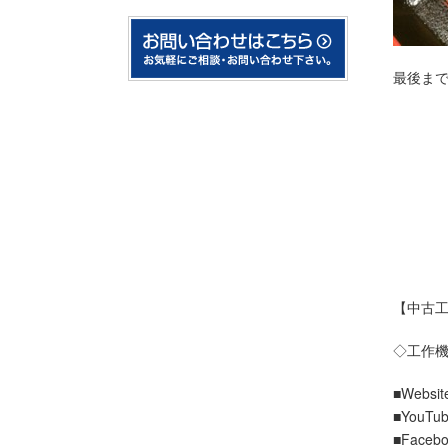
最後ま
【岐阜
岐阜市,
瑞浪市,
山県市,
可児郡御
養老郡養
安八郡輪
揖斐郡池
加茂郡川
【中古工
◇工作
■Website
■YouTub
■Facebo