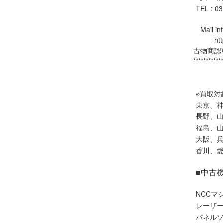
TEL : 0
Mail inf
https:
古物商認可
************
※買取対
東京、
長野、
福島、
大阪、
香川、
■中古
NCCマ
レーザ
パネル