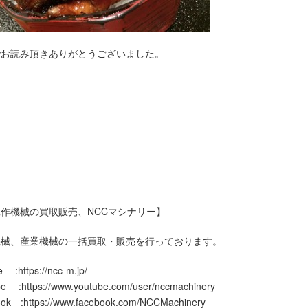
でお読み頂きありがとうございました。
県の対象地域】
大垣市,高山市,多治見市,関市,中津川市,美濃市
羽島市,恵那市,美濃加茂市,土岐市,各務原市,可児市
瑞穂市,飛騨市,本巣市,郡上市,加茂郡東白川村,下呂市
嵩町,海津市,大野郡白川村,羽島郡岐南町,羽島郡笠松町
老町,不破郡垂井町,不破郡関ヶ原町,安八郡神戸町
之内町,安八郡安八町,揖斐郡揖斐川町,揖斐郡大野町
田町,本巣郡北方町,加茂郡坂祝町,加茂郡富加町
辺町,加茂郡七宗町,加茂郡八百津町,加茂郡白川町
作機械の買取販売、NCCマシナリー】
機械、産業機械の一括買取・販売を行っております。
 :https://ncc-m.jp/
e :https://www.youtube.com/user/nccmachinery
ok :https://www.facebook.com/NCCMachinery