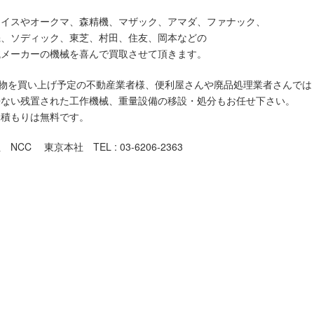
ライスやオークマ、森精機、マザック、アマダ、ファナック、
機、ソディック、東芝、村田、住友、岡本などの
械メーカーの機械を喜んで買取させて頂きます。
物を買い上げ予定の不動産業者様、便利屋さんや廃品処理業者さんでは
来ない残置された工作機械、重量設備の移設・処分もお任せ下さい。
見積もりは無料です。
NCC 東京本社 TEL : 03-6206-2363
での機械買取対象地域
荒川区,板橋区,江戸川区,大田区,葛飾区,北区,江東区,品川区,
新宿区,杉並区,墨田区,世田谷区,台東区,中央区,千代田区,
中野区,練馬区,文京区,港区,目黒区,昭島市,あきる野市,稲城市,
清瀬市,国立市,小金井市,国分寺市,小平市,狛江市,立川市,
調布市,西東京市,八王子市,羽村市,東久留米市,東村山市,
,日野市,府中市,福生市,町田市,三鷹市,武蔵野市,武蔵村山市,
奥多摩町,八丈町,日の出町,瑞穂町,