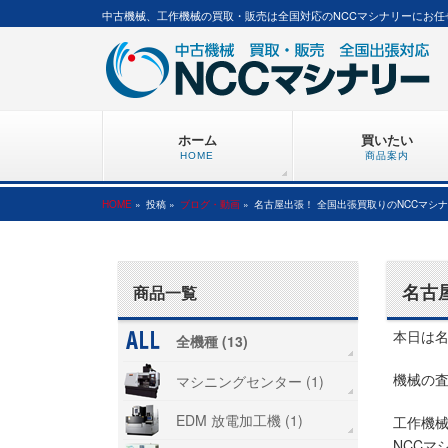
中古機械、工作機械の買取・販売は全国対応のNCCマシナリーにお任
ホーム
買いたい
HOME
商品案内
HOME
»
投稿 »
ブログ・動画
»
名古屋出張！ 全国出張買取りのNCCマシ
名古
商品一覧
本日は
全機種 (13)
機械の
マシニングセンター (1)
EDM 放電加工機 (1)
工作機
NCCマ