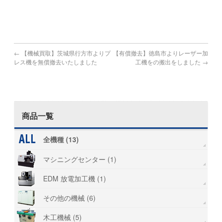
日置市,曽於市,霧島市,いちき串木野市,南さつま市,志布志市,
南九州市,伊佐市,姶良市
←
【機械買取】茨城県行方市よりプ
【有償撤去】徳島市よりレーザー加
レス機を無償撤去いたしました
工機をの搬出をしました
→
商品一覧
全機種 (13)
マシニングセンター (1)
EDM 放電加工機 (1)
その他の機械 (6)
木工機械 (5)