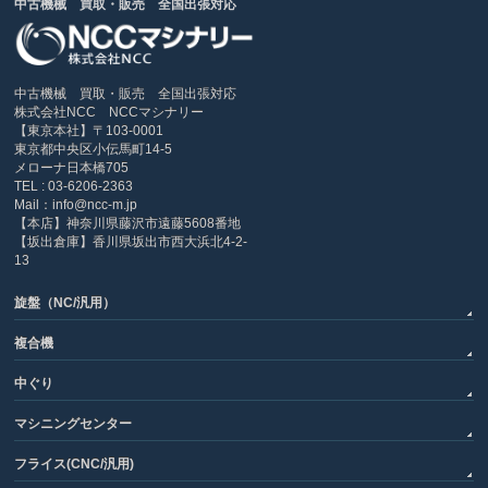
中古機械 買取・販売 全国出張対応
中古機械 買取・販売 全国出張対応
株式会社NCC NCCマシナリー
【東京本社】〒103-0001
東京都中央区小伝馬町14-5
メローナ日本橋705
TEL : 03-6206-2363
Mail：info@ncc-m.jp
【本店】神奈川県藤沢市遠藤5608番地
【坂出倉庫】香川県坂出市西大浜北4-2-
13
旋盤（NC/汎用）
複合機
中ぐり
マシニングセンター
フライス(CNC/汎用)