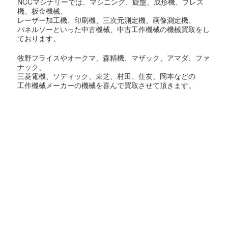
NCCマシナリーでは、マシニング、旋盤、成形機、プレス
機、板金機械、
レーザー加工機、印刷機、三次元測定機、画像測定機、
パネルソーといった中古機械、中古工作機械の機械買取をし
ております。
牧野フライスやオークマ、森精機、マザック、アマダ、ファ
ナック、
三菱電機、ソディック、東芝、村田、住友、岡本などの
工作機械メーカーの機械を喜んで買取させて頂きます。
東京都での機械買取対象地域
足立区,荒川区,板橋区,江戸川区,大田区,葛飾区,北区,江東区,
品川区,
渋谷区,新宿区,杉並区,墨田区,世田谷区,台東区,中央区,千代田
区,
豊島区,中野区,練馬区,文京区,港区,目黒区,昭島市,あきる野
市,稲城市,
青梅市,清瀬市,国立市,小金井市,国分寺市,小平市,狛江市,立川
市,
多摩市,調布市,西東京市,八王子市,羽村市,東久留米市,東村山
市,
東大和市,日野市,府中市,福生市,町田市,三鷹市,武蔵野市,武蔵
村山市,
大島町,奥多摩町,八丈町,日の出町,瑞穂町,