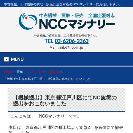
中古機械、工作機械の買取・販売は全国対応のNCCマシナリーにお任せ下さい。
中古機械の買取販売、工場整理等お任せ下さい。
TEL
03-6206-2363
Mail：info@ncc-m.jp
MENU
HOME
»
投稿 »
ブログ・動画
»
買取実績
»
【機械搬出】東京都江戸川区にてNC旋盤の搬出をおこないました
【機械搬出】東京都江戸川区にてNC旋盤の
搬出をおこないました
こんにちは！ NCCマシナリーです。
本日は、東京都江戸川区の町工場より旋盤2台を有償にて撤去
致しました。