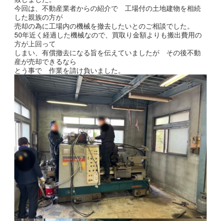
今回は、不動産業者からの紹介で 工場付の土地建物を相続
した親族の方が
売却の為に工場内の機械を撤去したいとのご相談でした。
50年近く経過した機械なので、買取り金額よりも搬出費用の
方が上回って
しまい、有償撤去になる旨を伝えていましたが その後不動
産が売却できるなら
とう事で 作業を請け負いました。