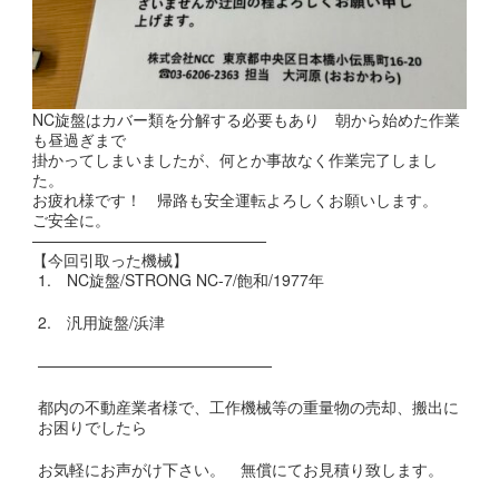
NC旋盤はカバー類を分解する必要もあり 朝から
始めた作業
も昼過ぎまで
掛かってしまいましたが、何とか
事故なく作業完了しまし
た。
お疲れ様です！ 帰路も安全運転よろしくお願いします。
ご安全に。
———————————————
【今回引取った機械】
1. NC旋盤/STRONG NC-7/飽和/1977年
2. 汎用旋盤/浜津
———————————————
都内の不動産業者様で、工作機械等の重量物の売却、搬出に
お困りでしたら
お気軽にお声がけ下さい。 無償にてお見積り致します。