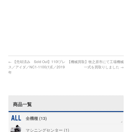
宮崎市,都城市,延岡市,日南市,小林市,日向市,串間市,西都市,
えびの市
鹿児島県で機械買取の対象地域
鹿児島市,鹿屋市,枕崎市,阿久根市,出水市,指宿市,垂水市,薩摩
川内市,
日置市,曽於市,霧島市,いちき串木野市,南さつま市,志布志市,
南九州市,伊佐市,姶良市
←
【売却済み Sold Out】110tプレ
【機械買取】牧之原市にて工場機械
ス／アイダ／NC1-1100(1)E／2019
一式を買取りしました
→
年
商品一覧
全機種 (13)
マシニングセンター (1)