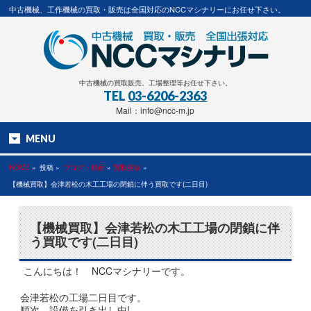
中古機械、工作機械の買取・販売は全国対応のNCCマシナリーにお任せ下さい。
中古機械の買取販売、工場整理等お任せ下さい。
TEL
03-6206-2363
Mail：info@ncc-m.jp
MENU
HOME
»
投稿 »
ブログ・動画
»
買取実績
»
【機械買取】会津若松の木工工場の閉鎖に伴う買取です(二日目)
【機械買取】会津若松の木工工場の閉鎖に伴
う買取です(二日目)
こんにちは！ NCCマシナリーです。
会津若松の工場二日目です。
順次、設備を引き出し中!