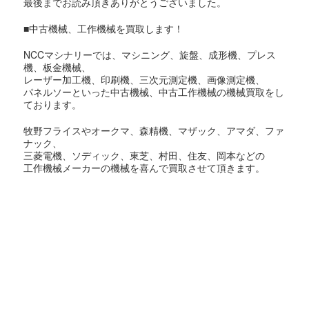
最後までお読み頂きありがとうございました。
■中古機械、工作機械を買取します！
NCCマシナリーでは、マシニング、旋盤、成形機、プレス
機、板金機械、
レーザー加工機、印刷機、三次元測定機、画像測定機、
パネルソーといった中古機械、中古工作機械の機械買取をし
ております。
牧野フライスやオークマ、森精機、マザック、アマダ、ファ
ナック、
三菱電機、ソディック、東芝、村田、住友、岡本などの
工作機械メーカーの機械を喜んで買取させて頂きます。
東京都での機械買取対象地域
足立区,荒川区,板橋区,江戸川区,大田区,葛飾区,北区,江東区,
品川区,
渋谷区,新宿区,杉並区,墨田区,世田谷区,台東区,中央区,千代田
区,
豊島区,中野区,練馬区,文京区,港区,目黒区,昭島市,あきる野
市,稲城市,
青梅市,清瀬市,国立市,小金井市,国分寺市,小平市,狛江市,立川
市,
多摩市,調布市,西東京市,八王子市,羽村市,東久留米市,東村山