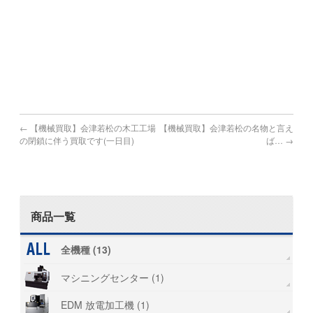
鹿児島県で機械買取の対象地域
鹿児島市,鹿屋市,枕崎市,阿久根市,出水市,指宿市,垂水市,薩摩
川内市,
日置市,曽於市,霧島市,いちき串木野市,南さつま市,志布志市,
南九州市,伊佐市,姶良市
←
【機械買取】会津若松の木工工場
【機械買取】会津若松の名物と言え
の閉鎖に伴う買取です(一日目)
ば…
→
商品一覧
全機種 (13)
マシニングセンター (1)
EDM 放電加工機 (1)