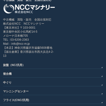
中古機械 買取・販売 全国出張対応
中古機械 買取・販売 全国出張対応
株式会社NCC NCCマシナリー
【東京本社】〒103-0001
東京都中央区小伝馬町14-5
メローナ日本橋705
TEL : 03-6206-2363
Mail：info@ncc-m.jp
【本店】神奈川県藤沢市遠藤5608番地
【坂出倉庫】香川県坂出市西大浜北4-2-
13
旋盤（NC/汎用）
複合機
中ぐり
マシニングセンター
フライス(CNC/汎用)