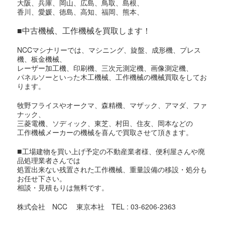
大阪、兵庫、岡山、広島、鳥取、島根、
香川、愛媛、徳島、高知、福岡、熊本、
■中古機械、工作機械を買取します！
NCCマシナリーでは、マシニング、旋盤、成形機、プレス
機、板金機械、
レーザー加工機、印刷機、三次元測定機、画像測定機、
パネルソーといった木工機械、工作機械の機械買取をしてお
ります。
牧野フライスやオークマ、森精機、マザック、アマダ、ファ
ナック、
三菱電機、ソディック、東芝、村田、住友、岡本などの
工作機械メーカーの機械を喜んで買取させて頂きます。
■
工場建物を買い上げ予定の不動産業者様、便利屋さんや廃
品処理業者さんでは
処置出来ない残置された工作機械、重量設備の移設・処分も
お任せ下さい。
相談・見積もりは無料です。
株式会社 NCC 東京本社 TEL : 03-6206-2363