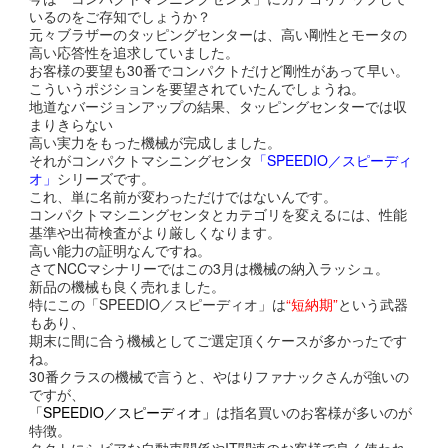
いるのをご存知でしょうか？
元々ブラザーのタッピングセンターは、高い剛性とモータの
高い応答性を追求していました。
お客様の要望も30番でコンパクトだけど剛性があって早い。
こういうポジションを要望されていたんでしょうね。
地道なバージョンアップの結果、タッピングセンターでは収
まりきらない
高い実力をもった機械が完成しました。
それがコンパクトマシニングセンタ
「SPEEDIO／スピーディ
オ」
シリーズです。
これ、単に名前が変わっただけではないんです。
コンパクトマシニングセンタとカテゴリを変えるには、性能
基準や出荷検査がより厳しくなります。
高い能力の証明なんですね。
さてNCCマシナリーではこの3月は機械の納入ラッシュ。
新品の機械も良く売れました。
特にこの「SPEEDIO／スピーディオ」は
“短納期”
という武器
もあり、
期末に間に合う機械としてご選定頂くケースが多かったです
ね。
30番クラスの機械で言うと、やはりファナックさんが強いの
ですが、
「SPEEDIO／スピーディオ」
は指名買いのお客様が多いのが
特徴。