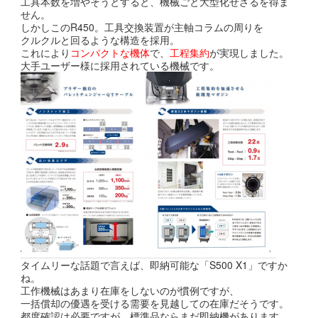
工具本数を増やそうとすると、機械ごと大型化せざるを得ま
せん。
しかしこのR450。工具交換装置が主軸コラムの周りを
クルクルと回るような構造を採用。
これにより
コンパクトな機体
で、
工程集約
が実現しました。
大手ユーザー様に採用されている機械です。
タイムリーな話題で言えば、即納可能な「S500 X1」ですか
ね。
工作機械はあまり在庫をしないのが慣例ですが、
一括償却の優遇を受ける需要を見越しての在庫だそうです。
都度確認は必要ですが、標準品ならまだ即納機があります。