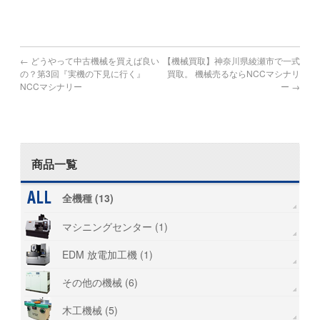
#弁護士 #管財物件 #遺産 #倒産 #廃業 #ブラザー
←
どうやって中古機械を買えば良い
【機械買取】神奈川県綾瀬市で一式
の？第3回『実機の下見に行く』
買取。 機械売るならNCCマシナリ
NCCマシナリー
ー
→
商品一覧
全機種 (13)
マシニングセンター (1)
EDM 放電加工機 (1)
その他の機械 (6)
木工機械 (5)