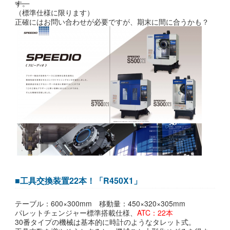
す。
（標準仕様に限ります）
正確にはお問い合わせが必要ですが、期末に間に合うかも？
■工具交換装置22本！「R450X1」
テーブル：600×300mm 移動量：450×320×305mm
パレットチェンジャー標準搭載仕様、
ATC：22本
30番タイプの機械は基本的に時計のようなタレット式。