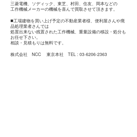
三菱電機、ソディック、東芝、村田、住友、岡本などの
工作機械メーカーの機械を喜んで買取させて頂きます。
■
工場建物を買い上げ予定の不動産業者様、便利屋さんや廃
品処理業者さんでは
処置出来ない残置された工作機械、重量設備の移設・処分も
お任せ下さい。
相談・見積もりは無料です。
株式会社 NCC 東京本社 TEL : 03-6206-2363
東京都での機械買取対象地域
足立区,荒川区,板橋区,江戸川区,大田区,葛飾区,北区,江東区,
品川区,
渋谷区,新宿区,杉並区,墨田区,世田谷区,台東区,中央区,千代田
区,
豊島区,中野区,練馬区,文京区,港区,目黒区,昭島市,あきる野
市,稲城市,
青梅市,清瀬市,国立市,小金井市,国分寺市,小平市,狛江市,立川
市,
多摩市,調布市,西東京市,八王子市,羽村市,東久留米市,東村山
市,
東大和市,日野市,府中市,福生市,町田市,三鷹市,武蔵野市,武蔵
村山市,