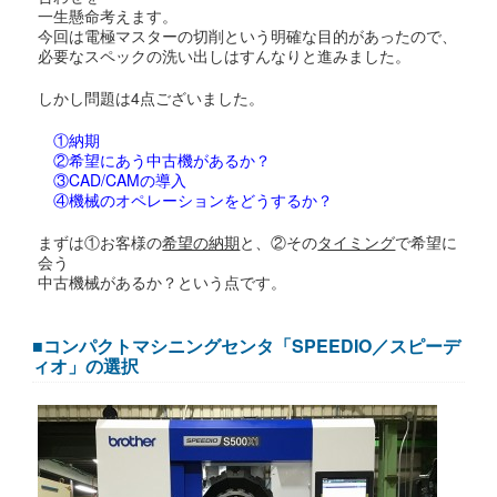
一生懸命考えます。
今回は電極マスターの切削という明確な目的があったので、
必要なスペックの洗い出しはすんなりと進みました。
しかし問題は4点ございました。
①納期
②希望にあう中古機があるか？
③CAD/CAMの導入
④機械のオペレーションをどうするか？
まずは①お客様の
希望の納期
と、②その
タイミング
で希望に
会う
中古機械があるか？という点です。
■コンパクトマシニングセンタ「SPEEDIO／スピーデ
ィオ」の選択