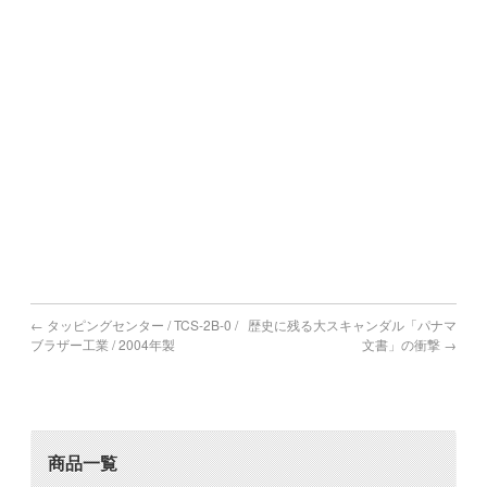
川内市,
日置市,曽於市,霧島市,いちき串木野市,南さつま市,志布志市,
南九州市,伊佐市,姶良市
＃中古工作機械 ＃USEDMACHINE #中古 ＃USED #機械 ＃
MACHINE
＃買取 #売却 #引取 #高値
#マシニング #旋盤 #プレス #板金 #印刷機 ＃放電 ＃ワイヤ
#研削盤 #NC #測定機 ＃印刷機 #金型 ＃工具 #日研
#東京 #香川 #埼玉 #千葉 ＃神奈川 #茨城 #栃木 #福島
#山形 #高知 #愛媛 #徳島 #広島
#リース #タッピング #SPEEDIO #スピ－ディオ
#弁護士 #管財物件 #遺産 #倒産 #廃業 #ブラザー
←
タッピングセンター / TCS-2B-0 /
歴史に残る大スキャンダル「パナマ
ブラザー工業 / 2004年製
文書」の衝撃
→
商品一覧