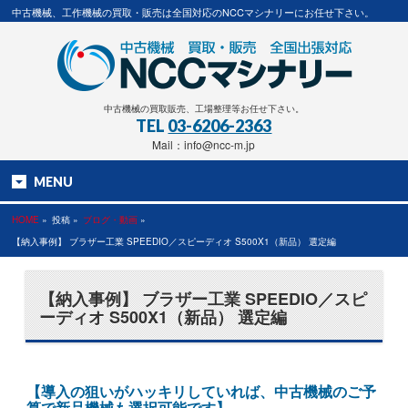
中古機械、工作機械の買取・販売は全国対応のNCCマシナリーにお任せ下さい。
中古機械の買取販売、工場整理等お任せ下さい。
TEL
03-6206-2363
Mail：info@ncc-m.jp
MENU
HOME
»
投稿 »
ブログ・動画
»
【納入事例】 ブラザー工業 SPEEDIO／スピーディオ S500X1（新品） 選定編
【納入事例】 ブラザー工業 SPEEDIO／スピ
ーディオ S500X1（新品） 選定編
【導入の狙いがハッキリしていれば、中古機械のご予
算で新品機械も選択可能です】