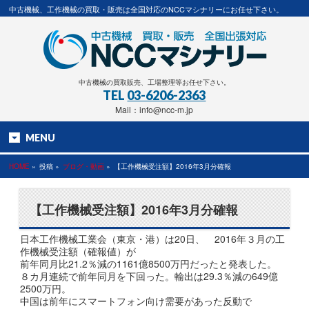
中古機械、工作機械の買取・販売は全国対応のNCCマシナリーにお任せ下さい。
中古機械の買取販売、工場整理等お任せ下さい。
TEL
03-6206-2363
Mail：info@ncc-m.jp
MENU
HOME
»
投稿 »
ブログ・動画
»
【工作機械受注額】2016年3月分確報
【工作機械受注額】2016年3月分確報
日本工作機械工業会（東京・港）は20日、 2016年３月の工
作機械受注額（確報値）が
前年同月比21.2％減の1161億8500万円だったと発表した。
８カ月連続で前年同月を下回った。輸出は29.3％減の649億
2500万円。
中国は前年にスマートフォン向け需要があった反動で