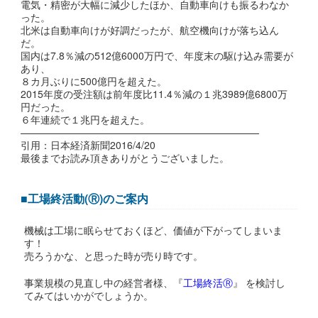
電気・精密が大幅に減少したほか、自動車向けも振るわなか
った。
北米は自動車向けが好調だったが、航空機向けが落ち込ん
だ。
国内は7.8％減の512億6000万円で、年度末の駆け込み需要が
あり、
８カ月ぶりに500億円を超えた。
2015年度の受注額は前年度比11.4％減の１兆3989億6800万
円だった。
６年連続で１兆円を超えた。
————————————————————————
引用：日本経済新聞2016/4/20
最後までお読み頂きありがとうございました。
■工場終活動(Ⓡ)のご案内
機械は工場に眠らせておくほど、価値が下がってしまいま
す！
売ろうかな、と思った時が売り時です。
事業規模の見直し中の経営者様、『
工場終活Ⓡ
』 を検討し
てみてはいかがでしょうか。