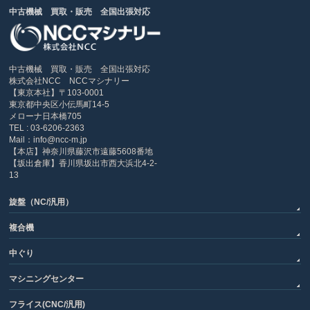
中古機械 買取・販売 全国出張対応
中古機械 買取・販売 全国出張対応
株式会社NCC NCCマシナリー
【東京本社】〒103-0001
東京都中央区小伝馬町14-5
メローナ日本橋705
TEL : 03-6206-2363
Mail：info@ncc-m.jp
【本店】神奈川県藤沢市遠藤5608番地
【坂出倉庫】香川県坂出市西大浜北4-2-
13
旋盤（NC/汎用）
複合機
中ぐり
マシニングセンター
フライス(CNC/汎用)