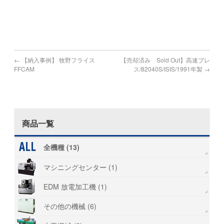
#山形 #高知 #愛媛 #徳島 #広島
#リース #タッピング #SPEEDIO #スピ－ディオ
#弁護士 #管財物件 #遺産 #倒産 #廃業 #ブラザー
←
【納入事例】 牧野フライス
【売却済み Sold Out】高速プレ
FFCAM
ス/82040S/ISIS/1991年製
→
商品一覧
全機種 (13)
マシニングセンター (1)
EDM 放電加工機 (1)
その他の機械 (6)