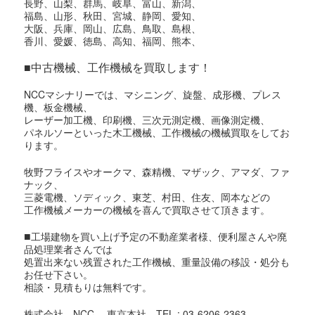
長野、山梨、群馬、岐阜、富山、新潟、
福島、山形、秋田、宮城、静岡、愛知、
大阪、兵庫、岡山、広島、鳥取、島根、
香川、愛媛、徳島、高知、福岡、熊本、
■中古機械、工作機械を買取します！
NCCマシナリーでは、マシニング、旋盤、成形機、プレス
機、板金機械、
レーザー加工機、印刷機、三次元測定機、画像測定機、
パネルソーといった木工機械、工作機械の機械買取をしてお
ります。
牧野フライスやオークマ、森精機、マザック、アマダ、ファ
ナック、
三菱電機、ソディック、東芝、村田、住友、岡本などの
工作機械メーカーの機械を喜んで買取させて頂きます。
■
工場建物を買い上げ予定の不動産業者様、便利屋さんや廃
品処理業者さんでは
処置出来ない残置された工作機械、重量設備の移設・処分も
お任せ下さい。
相談・見積もりは無料です。
株式会社 NCC 東京本社 TEL : 03-6206-2363