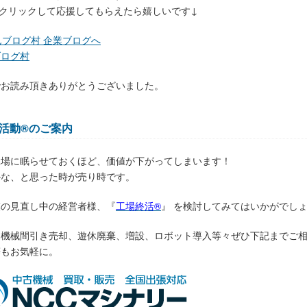
をクリックして応援してもらえたら嬉しいです↓
ブログ村
でお読み頂きありがとうございました。
終活動®のご案内
工場に眠らせておくほど、価値が下がってしまいます！
かな、と思った時が売り時です。
模の見直し中の経営者様、『
工場終活®
』 を検討してみてはいかがでし
、機械間引き売却、遊休廃棄、増設、ロボット導入等々ぜひ下記までご
等もお気軽に。