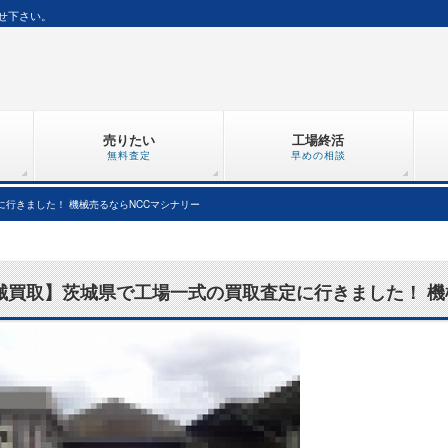
せ下さい。
売りたい
工場終活
無料査定
早めの相談
行きました！ 機械売るならNCCマシナリー
械買取】茨城県で工場一式の買取査定に行きました！ 機