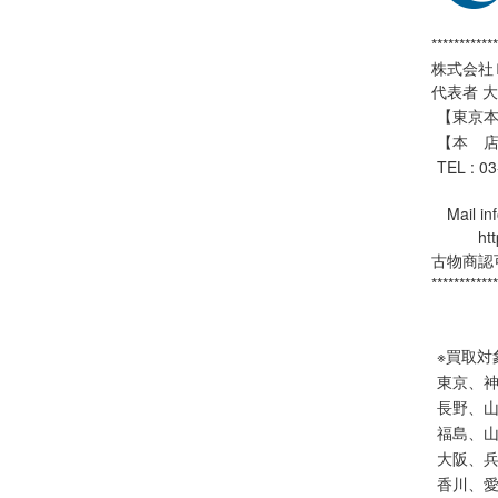
************
株式会社
代表者 
【東京本社
【本 店
TEL : 0
Mail inf
https:
古物商認可
************
※買取対
東京、
長野、
福島、
大阪、
香川、