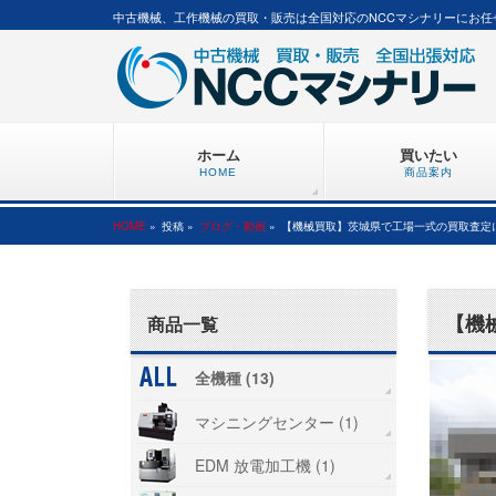
中古機械、工作機械の買取・販売は全国対応のNCCマシナリーにお任
ホーム
買いたい
HOME
商品案内
HOME
»
投稿 »
ブログ・動画
»
【機械買取】茨城県で工場一式の買取査定に
【機
商品一覧
全機種 (13)
マシニングセンター (1)
EDM 放電加工機 (1)