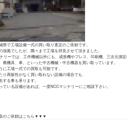
城県で工場設備一式の買い取り査定のご依頼です。
の強風でしたが、隅々まで工場を拝見させて頂きました。
シナリーでは、工作機械以外にも、成形機やプレス、印刷機、三次元測
、農機具、車、といった中古機械・中古機器を買い取っています。
うに工場一式での買取も可能です。
たり再販性がなく買い取れない設備の場合でも、
去する事も承ります。
っている設備があれば、一度NCCマシナリーにご相談下さい。
の対象地域】
市,日立市,常陸太田市,那珂市,水戸市,東茨城郡,坂東市
筑西市,かすみがうら市,取手市,神栖市,行方市,古河市
岡市,鉾田市,常総市,下妻市,土浦市,笠間市,つくばみらい市
取のご依頼はこちら▼▼▼