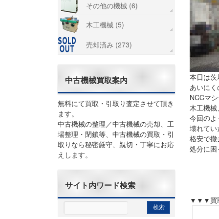
その他の機械 (6)
木工機械 (5)
売却済み (273)
本日は茨
中古機械買取案内
あいにく
NCCマ
無料にて買取・引取り査定させて頂き
木工機械
ます。
今回のよ
中古機械の整理／中古機械の売却、工
壊れてい
場整理・閉鎖等、中古機械の買取・引
格安で撤
取りなら秘密厳守、親切・丁寧にお応
処分に困
えします。
【茨城県
常陸大宮
稲敷市,
サイト内ワード検索
桜川市,石
▼▼▼買