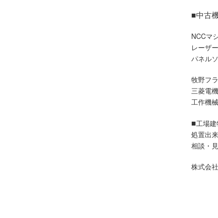
■中古
NCCマ
レーザ
パネル
牧野フ
三菱電
工作機
■
工場建
処置出
相談・
株式会社 
東京都
足立区,
渋谷区,