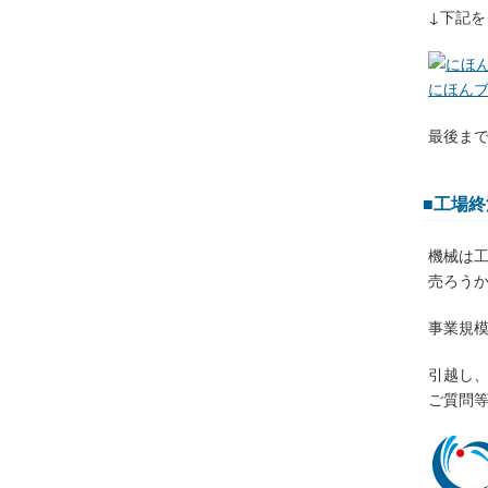
↓下記
にほん
最後ま
■工場
機械は
売ろう
事業規
引越し
ご質問