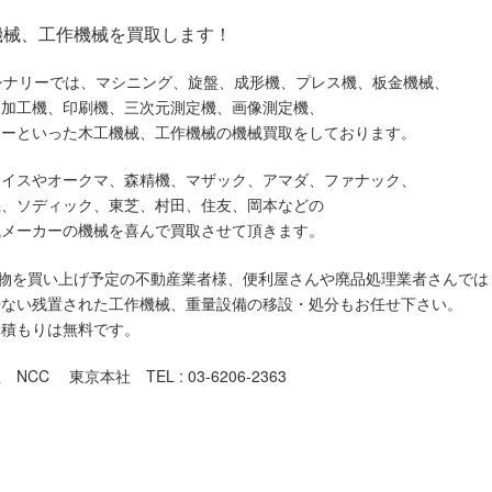
機械、工作機械を買取します！
シナリーでは、マシニング、旋盤、成形機、プレス機、板金機械、
ー加工機、印刷機、三次元測定機、画像測定機、
ソーといった木工機械、工作機械の機械買取をしております。
ライスやオークマ、森精機、マザック、アマダ、ファナック、
機、ソディック、東芝、村田、住友、岡本などの
械メーカーの機械を喜んで買取させて頂きます。
物を買い上げ予定の不動産業者様、便利屋さんや廃品処理業者さんでは
来ない残置された工作機械、重量設備の移設・処分もお任せ下さい。
見積もりは無料です。
NCC 東京本社 TEL : 03-6206-2363
での機械買取対象地域
荒川区,板橋区,江戸川区,大田区,葛飾区,北区,江東区,品川区,
新宿区,杉並区,墨田区,世田谷区,台東区,中央区,千代田区,