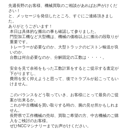
先週長野のお客様、機械買取のご相談があればお声がけくだ
さい！
と、メッセージを発信したところ、すぐにご連絡頂きまし
た。
ありがとうございます！
本日は具体的な搬出の事も確認して参りました。
門型加工機など大型機は、機械の価格以上に搬出の段取りが
重要です。
トレーラーが必要なのか、大型トラックのピストン輸送が良
いのか、
台数は何台必要なのか、分解固定の工数は・・・・。
安全を見て余裕をもった工数計算をするとご提示する査定が
下がりますし、
費用を安く抑えようと思って、後でトラブルが起こってもい
けません。
このバランスをどう取っていき、お客様にとって最良のご提
案が出来るか。
これが中古機械を買い取りする時の、腕の見せ所かもしれま
せん。
長野県で工作機械の売却、買取ご希望の方、中古機械のご購
入をご検討のお客様。
ぜひNCCマシナリーまでお声がけください。