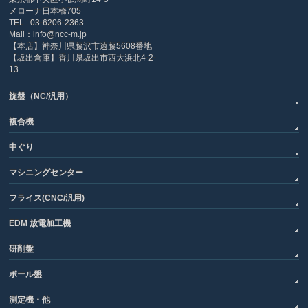
メローナ日本橋705
TEL : 03-6206-2363
Mail：info@ncc-m.jp
【本店】神奈川県藤沢市遠藤5608番地
【坂出倉庫】香川県坂出市西大浜北4-2-
13
旋盤（NC/汎用）
複合機
中ぐり
マシニングセンター
フライス(CNC/汎用)
EDM 放電加工機
研削盤
ボール盤
測定機・他