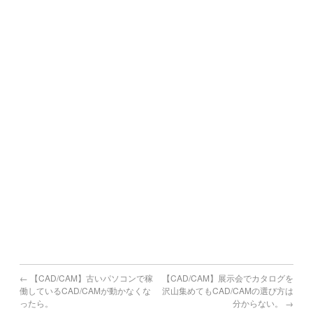
宮崎市,都城市,延岡市,日南市,小林市,日向市,串間市,西都市,
えびの市
鹿児島県で機械買取の対象地域
鹿児島市,鹿屋市,枕崎市,阿久根市,出水市,指宿市,垂水市,薩摩
川内市,
日置市,曽於市,霧島市,いちき串木野市,南さつま市,志布志市,
南九州市,伊佐市,姶良市
＃中古工作機械 ＃USEDMACHINE #中古 ＃USED #機械 ＃
MACHINE
＃買取 #売却 #引取 #高値
#マシニング #旋盤 #プレス #板金 #印刷機 ＃放電 ＃ワイヤ
#研削盤 #NC #測定機 ＃印刷機 #金型 ＃工具 #日研
#東京 #香川 #埼玉 #千葉 ＃神奈川 #茨城 #栃木 #福島
#山形 #高知 #愛媛 #徳島 #広島
#リース #タッピング #SPEEDIO #スピ－ディオ
#弁護士 #管財物件 #遺産 #倒産 #廃業 #ブラザー
←
【CAD/CAM】古いパソコンで稼
【CAD/CAM】展示会でカタログを
働しているCAD/CAMが動かなくな
沢山集めてもCAD/CAMの選び方は
ったら。
分からない。
→