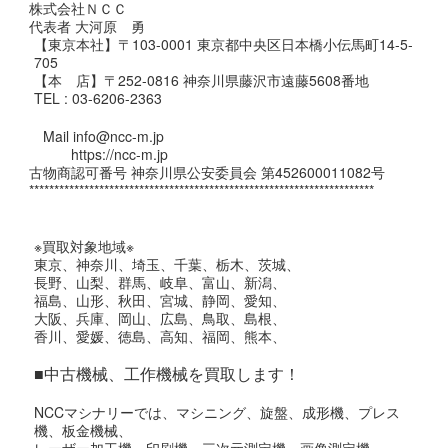
株式会社ＮＣＣ
代表者 大河原 勇
【東京本社】〒103-0001 東京都中央区日本橋小伝馬町14-5-
705
【本 店】〒252-0816 神奈川県藤沢市遠藤5608番地
TEL : 03-6206-2363
Mail info@ncc-m.jp
https://ncc-m.jp
古物商認可番号 神奈川県公安委員会 第452600011082号
*********************************************************************
※買取対象地域※
東京、神奈川、埼玉、千葉、栃木、茨城、
長野、山梨、群馬、岐阜、富山、新潟、
福島、山形、秋田、宮城、静岡、愛知、
大阪、兵庫、岡山、広島、鳥取、島根、
香川、愛媛、徳島、高知、福岡、熊本、
■中古機械、工作機械を買取します！
NCCマシナリーでは、マシニング、旋盤、成形機、プレス
機、板金機械、