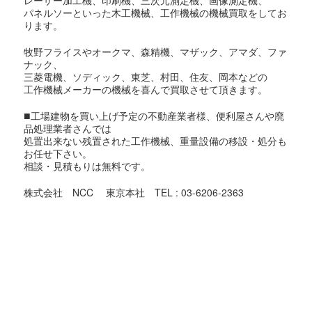
レーザー加工機、印刷機、三次元測定機、画像測定機、
パネルソーといった木工機械、工作機械の機械買取をしてお
ります。
牧野フライスやオークマ、森精機、マザック、アマダ、ファ
ナック、
三菱電機、ソディック、東芝、村田、住友、岡本などの
工作機械メーカーの機械を喜んで買取させて頂きます。
■
工場建物を買い上げ予定の不動産業者様、便利屋さんや廃
品処理業者さんでは
処置出来ない残置された工作機械、重量設備の移設・処分も
お任せ下さい。
相談・見積もりは無料です。
株式会社 NCC 東京本社 TEL : 03-6206-2363
東京都での機械買取対象地域
足立区,荒川区,板橋区,江戸川区,大田区,葛飾区,北区,江東区,
品川区,
渋谷区,新宿区,杉並区,墨田区,世田谷区,台東区,中央区,千代田
区,
豊島区,中野区,練馬区,文京区,港区,目黒区,昭島市,あきる野
市,稲城市,
青梅市,清瀬市,国立市,小金井市,国分寺市,小平市,狛江市,立川