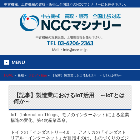
中古機械、工作機械の買取・販売は全国対応のNCCマシナリーにお任せ下さい。
中古機械の買取販売、工場整理等お任せ下さい。
TEL
03-6206-2363
Mail：info@ncc-m.jp
MENU
HOME
»
投稿 »
ブログ・動画
»
【記事】製造業におけるIoT活用 ～IoTとは何か～
【記事】製造業におけるIoT活用 ～IoTとは
何か～
IoT（Internet on Things、モノのインターネット)による産業
構造の変化、第4次産業革命。
ドイツの「インダストリー4.0」、アメリカの「インダスト
リアル・インターネット」が目指すのは、ものづくりのビジ