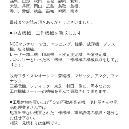
福島、山形、秋田、宮城、静岡、愛知、
大阪、兵庫、岡山、広島、鳥取、島根、
香川、愛媛、徳島、高知、福岡、熊本、
最後までお読み頂きありがとうございました。
■中古機械、工作機械を買取します！
NCCマシナリーでは、マシニング、旋盤、成形機、プレス
機、板金機械、
レーザー加工機、印刷機、三次元測定機、画像測定機、
パネルソーといった木工機械、工作機械の機械買取をしてお
ります。
牧野フライスやオークマ、森精機、マザック、アマダ、ファ
ナック、
三菱電機、ソディック、東芝、村田、住友、岡本などの
工作機械メーカーの機械を喜んで買取させて頂きます。
■
工場建物を買い上げ予定の不動産業者様、便利屋さんや廃
品処理業者さんでは
処置出来ない残置された工作機械、重量設備の移設・処分も
お任せ下さい。
相談・見積もりは無料です。