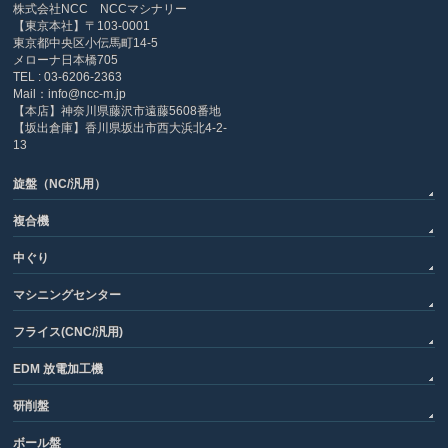
株式会社NCC NCCマシナリー
【東京本社】〒103-0001
東京都中央区小伝馬町14-5
メローナ日本橋705
TEL : 03-6206-2363
Mail：info@ncc-m.jp
【本店】神奈川県藤沢市遠藤5608番地
【坂出倉庫】香川県坂出市西大浜北4-2-
13
旋盤（NC/汎用）
複合機
中ぐり
マシニングセンター
フライス(CNC/汎用)
EDM 放電加工機
研削盤
ボール盤