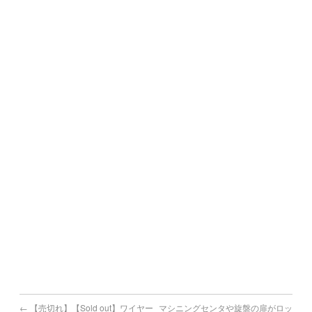
鞍手町,
桂川町,筑前町,東峰村,大刀洗町,大木町,広川町,香春町,添田
町,糸田町,
川崎町,大任町,赤村,福智町,苅田町,みやこ町,吉富町,上毛町,
築上町
熊本県で機械買取の対象地域
熊本市,八代市,人吉市,荒尾市,水俣市,玉名市,山鹿市,菊池市,
宇土市,上天草市,宇城市,阿蘇市,天草市,合志市
宮崎県で機械買取の対象地域
宮崎市,都城市,延岡市,日南市,小林市,日向市,串間市,西都市,
えびの市
鹿児島県で機械買取の対象地域
鹿児島市,鹿屋市,枕崎市,阿久根市,出水市,指宿市,垂水市,薩摩
川内市,
日置市,曽於市,霧島市,いちき串木野市,南さつま市,志布志市,
南九州市,伊佐市,姶良市
←
【売切れ】【Sold out】ワイヤー
マシニングセンタや旋盤の扉がロッ