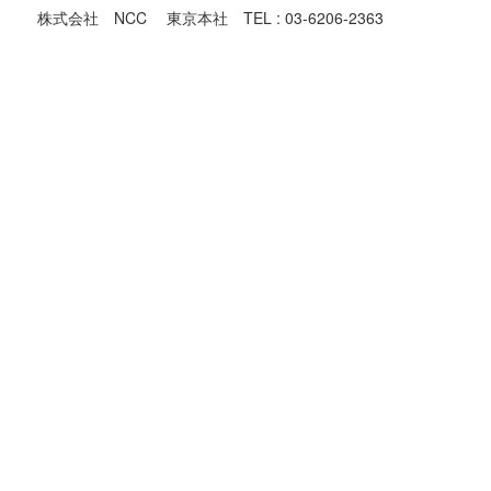
株式会社 NCC 東京本社 TEL : 03-6206-2363
東京都での機械買取対象地域
足立区,荒川区,板橋区,江戸川区,大田区,葛飾区,北区,江東区,
品川区,
渋谷区,新宿区,杉並区,墨田区,世田谷区,台東区,中央区,千代田
区,
豊島区,中野区,練馬区,文京区,港区,目黒区,昭島市,あきる野
市,稲城市,
青梅市,清瀬市,国立市,小金井市,国分寺市,小平市,狛江市,立川
市,
多摩市,調布市,西東京市,八王子市,羽村市,東久留米市,東村山
市,
東大和市,日野市,府中市,福生市,町田市,三鷹市,武蔵野市,武蔵
村山市,
大島町,奥多摩町,八丈町,日の出町,瑞穂町,
神奈川県の機械買取の対象地域
横浜市,川崎市,横須賀市,鎌倉市,逗子市,三浦市,葉山町,相模原
市,
厚木市,大和市,海老名市,座間市,綾瀬市,愛川町,清川村,平塚
市,
藤沢市,茅ヶ崎市,秦野市,伊勢原市,寒川町,大磯町,二宮町,小田
原市,