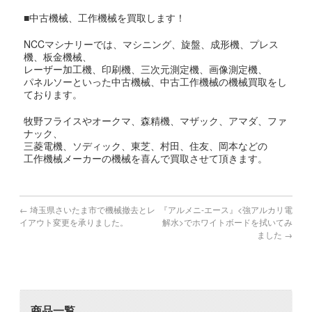
■中古機械、工作機械を買取します！
NCCマシナリーでは、マシニング、旋盤、成形機、プレス
機、板金機械、
レーザー加工機、印刷機、三次元測定機、画像測定機、
パネルソーといった中古機械、中古工作機械の機械買取をし
ております。
牧野フライスやオークマ、森精機、マザック、アマダ、ファ
ナック、
三菱電機、ソディック、東芝、村田、住友、岡本などの
工作機械メーカーの機械を喜んで買取させて頂きます。
←
埼玉県さいたま市で機械撤去とレ
『アルメニ-エース』<強アルカリ電
イアウト変更を承りました。
解水>でホワイトボードを拭いてみ
ました
→
商品一覧