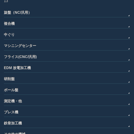
13
旋盤（NC/汎用）
複合機
中ぐり
マシニングセンター
フライス(CNC/汎用)
EDM 放電加工機
研削盤
ボール盤
測定機・他
プレス機
鉄骨加工機