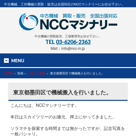
中古機械、工作機械の買取・販売は全国対応のNCCマシナリーにお任せ下さい。
中古機械の買取販売、工場整理等お任せ下さい。
TEL
03-6206-2363
Mail：info@ncc-m.jp
MENU
HOME
»
投稿 »
ブログ・動画
»
東京都墨田区で機械搬入を行いました。
東京都墨田区で機械搬入を行いました。
こんにちは、NCCマシナリーです。
本日はスカイツリーのお膝元、押上にやってきました。
ソラマチを探索する時間までは無かったですが、記念写真を
一枚パシャリ。