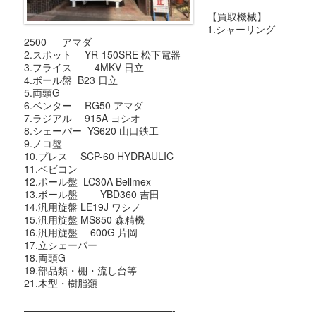
【買取機械】
1.シャーリング
2500 アマダ
2.スポット YR-150SRE 松下電器
3.フライス 4MKV 日立
4.ボール盤 B23 日立
5.両頭G
6.ベンター RG50 アマダ
7.ラジアル 915A ヨシオ
8.シェーパー YS620 山口鉄工
9.ノコ盤
10.プレス SCP-60 HYDRAULIC
11.ベビコン
12.ボール盤 LC30A Bellmex
13.ボール盤 YBD360 吉田
14.汎用旋盤 LE19J ワシノ
15.汎用旋盤 MS850 森精機
16.汎用旋盤 600G 片岡
17.立シェーパー
18.両頭G
19.部品類・棚・流し台等
21.木型・樹脂類
———————————————-