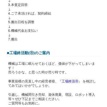
↓
3.本査定回答
↓
4.ご了承頂ければ、契約締結
↓
5.搬出日程を調整
↓
6.機械代金お支払い
↓
7.搬出
■工場終活動(Ⓡ)のご案内
機械は工場に眠らせておくほど、価値が下がってしまいま
す！
売ろうかな、と思った時が売り時です。
事業規模の見直し中の経営者様、『
工場終活Ⓡ
』 を検討し
てみてはいかがでしょうか。
引越し、機械間引き売却、遊休廃棄、増設、ロボット導入
等々ぜひ下記までご相談ください。
ご質問等もお気軽に。