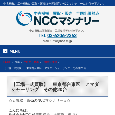
中古機械、工作機械の買取・販売は全国対応のNCCマシナリーにお任せ下さい。
中古機械の買取販売、工場整理等お任せ下さい。
TEL
03-6206-2363
Mail：info@ncc-m.jp
MENU
HOME
»
投稿 »
ブログ・動画
»
工場終活実績
»
【工場一式買取】 東京都台東区 アマダ シャーリング その他20台
【工場一式買取】 東京都台東区 アマダ
シャーリング その他20台
☆☆買取・販売のNCCマシナリー☆☆
こんにちは。
株式会社NCC 代表取締役 大河原 勇です。