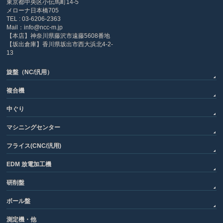
東京都中央区小伝馬町14-5
メローナ日本橋705
TEL : 03-6206-2363
Mail：info@ncc-m.jp
【本店】神奈川県藤沢市遠藤5608番地
【坂出倉庫】香川県坂出市西大浜北4-2-
13
旋盤（NC/汎用）
複合機
中ぐり
マシニングセンター
フライス(CNC/汎用)
EDM 放電加工機
研削盤
ボール盤
測定機・他