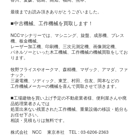
最後までお読み頂きありがとうございました。
■中古機械、工作機械を買取します！
NCCマシナリーでは、マシニング、旋盤、成形機、プレス
機、板金機械、
レーザー加工機、印刷機、三次元測定機、画像測定機、
パネルソーといった木工機械、工作機械の機械買取をしてお
ります。
牧野フライスやオークマ、森精機、マザック、アマダ、ファ
ナック、
三菱電機、ソディック、東芝、村田、住友、岡本などの
工作機械メーカーの機械を喜んで買取させて頂きます。
■
工場建物を買い上げ予定の不動産業者様、便利屋さんや廃
品処理業者さんでは
処置出来ない残置された工作機械、重量設備の移設・処分も
お任せ下さい。
相談・見積もりは無料です。
株式会社 NCC 東京本社 TEL : 03-6206-2363