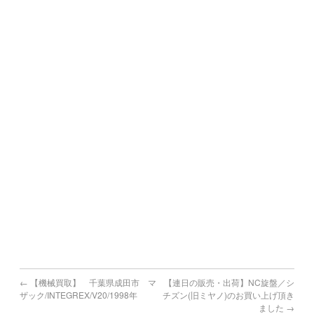
川崎町,大任町,赤村,福智町,苅田町,みやこ町,吉富町,上毛町,
築上町
熊本県で機械買取の対象地域
熊本市,八代市,人吉市,荒尾市,水俣市,玉名市,山鹿市,菊池市,
宇土市,上天草市,宇城市,阿蘇市,天草市,合志市
宮崎県で機械買取の対象地域
宮崎市,都城市,延岡市,日南市,小林市,日向市,串間市,西都市,
えびの市
鹿児島県で機械買取の対象地域
鹿児島市,鹿屋市,枕崎市,阿久根市,出水市,指宿市,垂水市,薩摩
川内市,
日置市,曽於市,霧島市,いちき串木野市,南さつま市,志布志市,
南九州市,伊佐市,姶良市
←
【機械買取】 千葉県成田市 マ
【連日の販売・出荷】NC旋盤／シ
ザック/INTEGREX/V20/1998年
チズン(旧ミヤノ)のお買い上げ頂き
ました
→