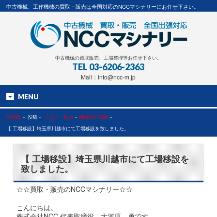
中古機械、工作機械の買取・販売は全国対応のNCCマシナリーにお任せ下さい。
中古機械の買取販売、工場整理等お任せ下さい。
TEL
03-6206-2363
Mail：info@ncc-m.jp
MENU
HOME
»
投稿 »
ブログ・動画
»
機械移設実績
»
【 工場移設】埼玉県川越市にて工場移設を致しました。
【 工場移設】埼玉県川越市にて工場移設を
致しました。
☆☆買取・販売のNCCマシナリー☆☆
こんにちは。
株式会社NCC 代表取締役 大河原 勇です。