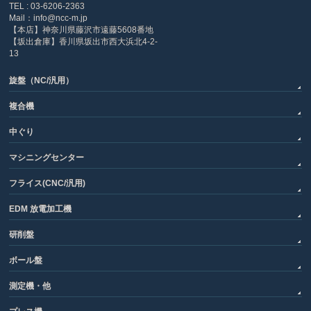
TEL : 03-6206-2363
Mail：info@ncc-m.jp
【本店】神奈川県藤沢市遠藤5608番地
【坂出倉庫】香川県坂出市西大浜北4-2-
13
旋盤（NC/汎用）
複合機
中ぐり
マシニングセンター
フライス(CNC/汎用)
EDM 放電加工機
研削盤
ボール盤
測定機・他