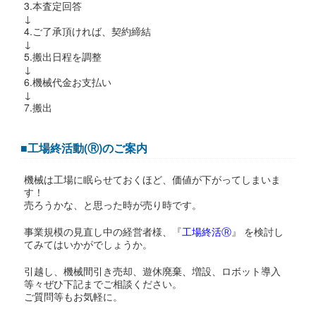
3.本査定回答
↓
4.ご了承頂ければ、契約締結
↓
5.搬出日程を調整
↓
6.機械代金お支払い
↓
7.搬出
■工場終活動(Ⓡ)のご案内
機械は工場に眠らせておくほど、価値が下がってしまいま
す！
売ろうかな、と思った時が売り時です。
事業規模の見直し中の経営者様、『
工場終活Ⓡ
』 を検討し
てみてはいかがでしょうか。
引越し、機械間引き売却、遊休廃棄、増設、ロボット導入
等々ぜひ下記までご相談ください。
ご質問等もお気軽に。