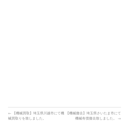
川崎町,大任町,赤村,福智町,苅田町,みやこ町,吉富町,上毛町,
築上町
熊本県で機械買取の対象地域
熊本市,八代市,人吉市,荒尾市,水俣市,玉名市,山鹿市,菊池市,
宇土市,上天草市,宇城市,阿蘇市,天草市,合志市
宮崎県で機械買取の対象地域
宮崎市,都城市,延岡市,日南市,小林市,日向市,串間市,西都市,
えびの市
鹿児島県で機械買取の対象地域
鹿児島市,鹿屋市,枕崎市,阿久根市,出水市,指宿市,垂水市,薩摩
川内市,
日置市,曽於市,霧島市,いちき串木野市,南さつま市,志布志市,
南九州市,伊佐市,姶良市
←
【機械買取】埼玉県川越市にて機
【機械撤去】埼玉県さいたま市にて
械買取りを致しました。
機械有償撤去致しました。
→