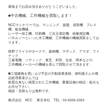
最後までお読み頂きありがとうございました。
■中古機械、工作機械を買取します！
NCCマシナリーでは、マシニング、旋盤、成形機、プレス
機、板金機械、
レーザー加工機、印刷機、三次元測定機、画像測定機、
パネルソーといった木工機械、工作機械の機械買取をしてお
ります。
牧野フライスやオークマ、森精機、マザック、アマダ、ファ
ナック、
三菱電機、ソディック、東芝、村田、住友、岡本などの
工作機械メーカーの機械を喜んで買取させて頂きます。
■
工場建物を買い上げ予定の不動産業者様、便利屋さんや廃
品処理業者さんでは
処置出来ない残置された工作機械、重量設備の移設・処分も
お任せ下さい。
相談・見積もりは無料です。
株式会社 NCC 東京本社 TEL : 03-6206-2363