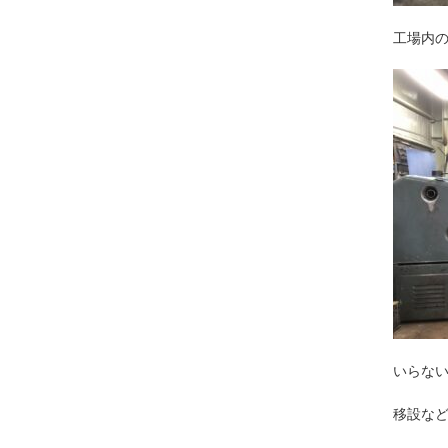
工場内
いらない
移設な