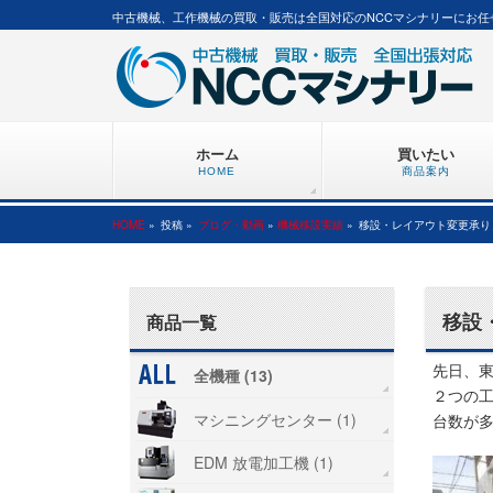
中古機械、工作機械の買取・販売は全国対応のNCCマシナリーにお任
ホーム
買いたい
HOME
商品案内
HOME
»
投稿 »
ブログ・動画
»
機械移設実績
»
移設・レイアウト変更承り
移設
商品一覧
先日、
全機種 (13)
２つの
マシニングセンター (1)
台数が
EDM 放電加工機 (1)