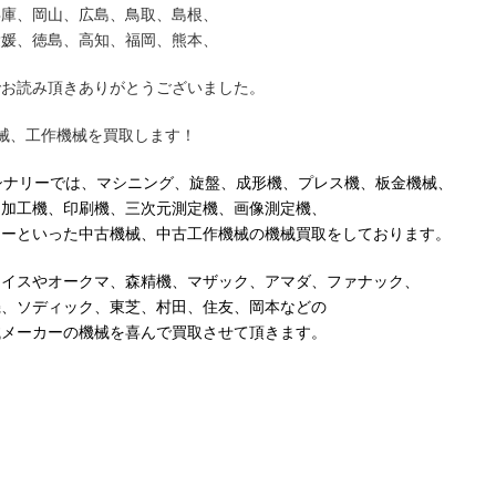
兵庫、岡山、広島、鳥取、島根、
愛媛、徳島、高知、福岡、熊本、
でお読み頂きありがとうございました。
械、工作機械を買取します！
シナリーでは、マシニング、旋盤、成形機、プレス機、板金機械、
ー加工機、印刷機、三次元測定機、画像測定機、
ソーといった中古機械、中古工作機械の機械買取をしております。
ライスやオークマ、森精機、マザック、アマダ、ファナック、
機、ソディック、東芝、村田、住友、岡本などの
械メーカーの機械を喜んで買取させて頂きます。
での機械買取対象地域
荒川区,板橋区,江戸川区,大田区,葛飾区,北区,江東区,品川区,
新宿区,杉並区,墨田区,世田谷区,台東区,中央区,千代田区,
中野区,練馬区,文京区,港区,目黒区,昭島市,あきる野市,稲城市,
清瀬市,国立市,小金井市,国分寺市,小平市,狛江市,立川市,