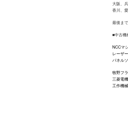
大阪、
香川、
最後ま
■中古機
NCCマ
レーザ
パネル
牧野フ
三菱電
工作機
東京都
足立区,
渋谷区,
豊島区,
青梅市,