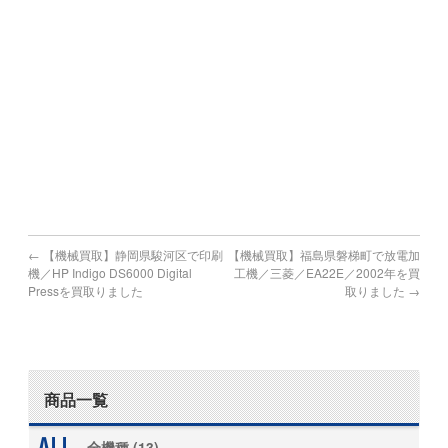
宮崎県で機械買取の対象地域
宮崎市,都城市,延岡市,日南市,小林市,日向市,串間市,西都市,
えびの市
鹿児島県で機械買取の対象地域
鹿児島市,鹿屋市,枕崎市,阿久根市,出水市,指宿市,垂水市,薩摩
川内市,
日置市,曽於市,霧島市,いちき串木野市,南さつま市,志布志市,
南九州市,伊佐市,姶良市
←
【機械買取】静岡県駿河区で印刷
【機械買取】福島県磐梯町で放電加
機／HP Indigo DS6000 Digital
工機／三菱／EA22E／2002年を買
Pressを買取りました
取りました
→
商品一覧
全機種 (13)