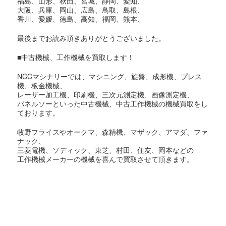
福島、山形、秋田、宮城、静岡、愛知、
大阪、兵庫、岡山、広島、鳥取、島根、
香川、愛媛、徳島、高知、福岡、熊本、
最後までお読み頂きありがとうございました。
■中古機械、工作機械を買取します！
NCCマシナリーでは、マシニング、旋盤、成形機、プレス
機、板金機械、
レーザー加工機、印刷機、三次元測定機、画像測定機、
パネルソーといった中古機械、中古工作機械の機械買取をし
ております。
牧野フライスやオークマ、森精機、マザック、アマダ、ファ
ナック、
三菱電機、ソディック、東芝、村田、住友、岡本などの
工作機械メーカーの機械を喜んで買取させて頂きます。
東京都での機械買取対象地域
足立区,荒川区,板橋区,江戸川区,大田区,葛飾区,北区,江東区,
品川区,
渋谷区,新宿区,杉並区,墨田区,世田谷区,台東区,中央区,千代田
区,
豊島区,中野区,練馬区,文京区,港区,目黒区,昭島市,あきる野