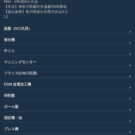
Mail：info@ncc-m.jp
【本店】神奈川県藤沢市遠藤5608番地
【坂出倉庫】香川県坂出市西大浜北4-2-
13
旋盤（NC/汎用）
複合機
中ぐり
マシニングセンター
フライス(CNC/汎用)
EDM 放電加工機
研削盤
ボール盤
測定機・他
プレス機