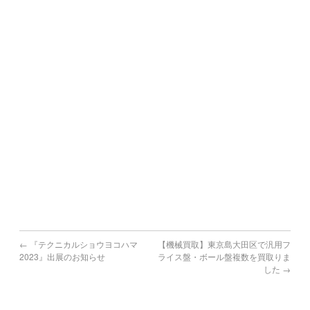
川崎町,大任町,赤村,福智町,苅田町,みやこ町,吉富町,上毛町,
築上町
熊本県で機械買取の対象地域
熊本市,八代市,人吉市,荒尾市,水俣市,玉名市,山鹿市,菊池市,
宇土市,上天草市,宇城市,阿蘇市,天草市,合志市
宮崎県で機械買取の対象地域
宮崎市,都城市,延岡市,日南市,小林市,日向市,串間市,西都市,
えびの市
鹿児島県で機械買取の対象地域
鹿児島市,鹿屋市,枕崎市,阿久根市,出水市,指宿市,垂水市,薩摩
川内市,
日置市,曽於市,霧島市,いちき串木野市,南さつま市,志布志市,
南九州市,伊佐市,姶良市
←
『テクニカルショウヨコハマ
【機械買取】東京島大田区で汎用フ
2023』出展のお知らせ
ライス盤・ボール盤複数を買取りま
した
→