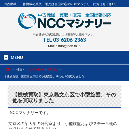
中古機械、工作機械の買取・販売は全国対応のNCCマシナリーにお任せ下さい。
中古機械の買取販売、工場整理等お任せ下さい。
TEL
03-6206-2363
Mail：info@ncc-m.jp
MENU
HOME
»
投稿 »
ブログ・動画
»
買取実績
»
【機械買取】東京島文京区で小型旋盤、その他を買取りました
【機械買取】東京島文京区で小型旋盤、その
他を買取りました
NCCマシナリーです。
文京区の某大学の研究室より、小型旋盤およびスチール棚の
買取りをさせて頂きました。