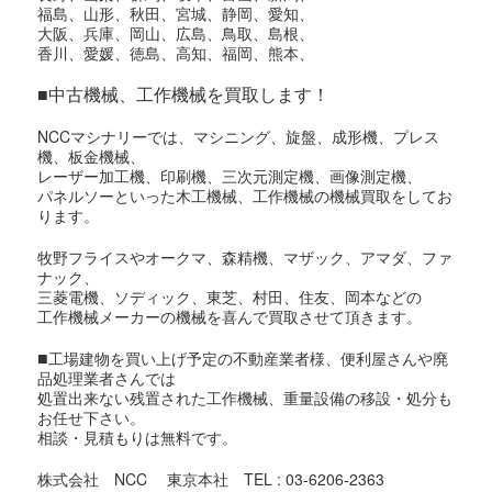
福島、山形、秋田、宮城、静岡、愛知、
大阪、兵庫、岡山、広島、鳥取、島根、
香川、愛媛、徳島、高知、福岡、熊本、
■中古機械、工作機械を買取します！
NCCマシナリーでは、マシニング、旋盤、成形機、プレス
機、板金機械、
レーザー加工機、印刷機、三次元測定機、画像測定機、
パネルソーといった木工機械、工作機械の機械買取をしてお
ります。
牧野フライスやオークマ、森精機、マザック、アマダ、ファ
ナック、
三菱電機、ソディック、東芝、村田、住友、岡本などの
工作機械メーカーの機械を喜んで買取させて頂きます。
■
工場建物を買い上げ予定の不動産業者様、便利屋さんや廃
品処理業者さんでは
処置出来ない残置された工作機械、重量設備の移設・処分も
お任せ下さい。
相談・見積もりは無料です。
株式会社 NCC 東京本社 TEL : 03-6206-2363