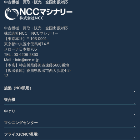
中古機械 買取・販売 全国出張対応
中古機械 買取・販売 全国出張対応
株式会社NCC NCCマシナリー
【東京本社】〒103-0001
東京都中央区小伝馬町14-5
メローナ日本橋705
TEL : 03-6206-2363
Mail：info@ncc-m.jp
【本店】神奈川県藤沢市遠藤5608番地
【坂出倉庫】香川県坂出市西大浜北4-2-
13
旋盤（NC/汎用）
複合機
中ぐり
マシニングセンター
フライス(CNC/汎用)