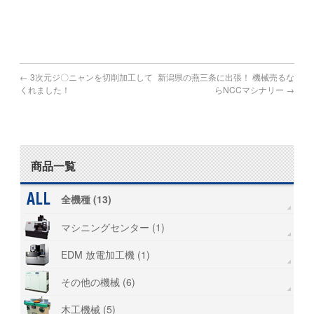
#山形 #高知 #愛媛 #徳島 #広島
#リース #タッピング #SPEEDIO #スピ－ディオ
#弁護士 #管財物件 #遺産 #倒産 #廃業 #ブラザー
←
3次元ジ〇ニャンを切削加工して
新潟県の燕三条に出張！ 機械売るな
くれました！
らNCCマシナリー
→
商品一覧
全機種 (13)
マシニングセンター (1)
EDM 放電加工機 (1)
その他の機械 (6)
木工機械 (5)