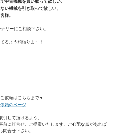
県で中古機械を買い取って欲しい、
いない機械を引き取って欲しい、
お客様。
シナリーにご相談下さい。
立てるよう頑張ります！
川県での機械買取対象地域】
川崎市 横須賀市 鎌倉市 逗子市 三浦市 葉山町 相模原市
大和市 海老名市 座間市 綾瀬市 愛川町 清川村 平塚市
茅ヶ崎市 秦野市 伊勢原市 寒川町 大磯町 二宮町 小田原市
 中井町 大井町 松田町 山北町 開成町 箱根町 真鶴町
町
のご依頼はこちらまで▼
取依頼のページ
取引して頂けるよう、
事前に打合せ、ご提案いたします。ご心配な点があれば
お問合せ下さい。