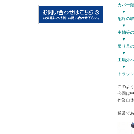
カバー
▼
配線の
▼
主軸等
▼
吊り具
▼
工場外
▼
トラッ
このよ
今回は
作業自
通常で