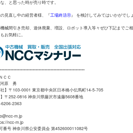
かな、と思った時が売り時です。
模の見直し中の経営者様、『
工場終活Ⓡ
』 を検討してみてはいかがでし
、機械間引き売却、遊休廃棄、増設、ロボット導入等々ぜひ下記までご
等もお気軽に。
*********************************************************
ＮＣＣ
大河原 勇
】〒103-0001 東京都中央区日本橋小伝馬町14-5-705
】〒252-0816 神奈川県藤沢市遠藤5608番地
3-6206-2363
o@ncc-m.jp
//ncc-m.jp
番号 神奈川県公安委員会 第452600011082号