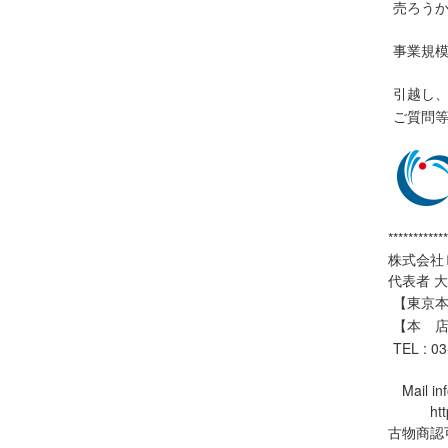
売ろう
事業規
引越し
ご質問
************
株式会社
代表者 
【東京本社
【本 店
TEL : 0
Mail inf
https:
古物商認可