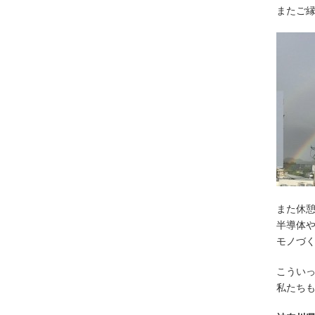
またご
また休
半導体
モノづ
こうい
私たち