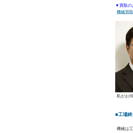
▼買取の
機械買
私がお
■工場終
機械は