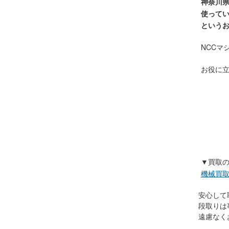
神奈川
使って
という
NCCマ
お役に
【神奈
横浜市 
厚木市 
藤沢市 
南足柄市
湯河原
▼買取
機械買
安心して
段取りは
遠慮なく