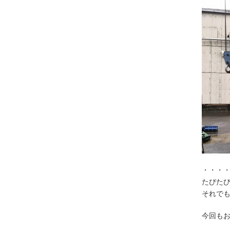
・・・
たびた
それで
今回も