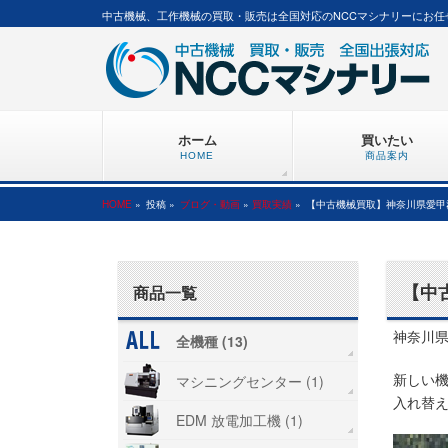
中古機械、工作機械の買取・販売は全国対応のNCCマシナリーにお任
ホーム
買いたい
HOME
商品案内
HOME
»
投稿 »
ブログ・動画
»
買取実績
»
【中古機械買取】神奈川県愛甲
【中
商品一覧
神奈川
全機種 (13)
新しい
マシニングセンター (1)
入れ替
EDM 放電加工機 (1)