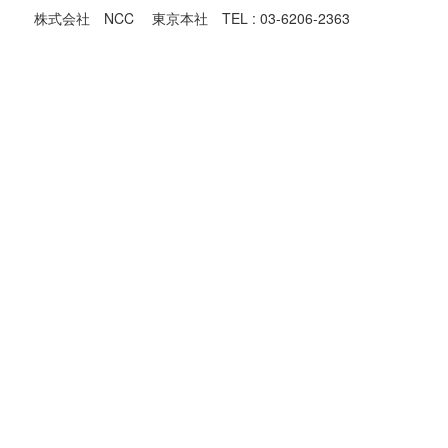
株式会社 NCC 東京本社 TEL : 03-6206-2363
東京都での機械買取対象地域
足立区,荒川区,板橋区,江戸川区,大田区,葛飾区,北区,江東区,
品川区,
渋谷区,新宿区,杉並区,墨田区,世田谷区,台東区,中央区,千代田
区,
豊島区,中野区,練馬区,文京区,港区,目黒区,昭島市,あきる野
市,稲城市,
青梅市,清瀬市,国立市,小金井市,国分寺市,小平市,狛江市,立川
市,
多摩市,調布市,西東京市,八王子市,羽村市,東久留米市,東村山
市,
東大和市,日野市,府中市,福生市,町田市,三鷹市,武蔵野市,武蔵
村山市,
大島町,奥多摩町,八丈町,日の出町,瑞穂町,
神奈川県の機械買取の対象地域
横浜市,川崎市,横須賀市,鎌倉市,逗子市,三浦市,葉山町,相模原
市,
厚木市,大和市,海老名市,座間市,綾瀬市,愛川町,清川村,平塚
市,
藤沢市,茅ヶ崎市,秦野市,伊勢原市,寒川町,大磯町,二宮町,小田
原市,