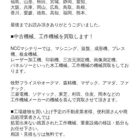
福島、山形、秋田、宮城、静岡、愛知、
大阪、兵庫、岡山、広島、鳥取、島根、
香川、愛媛、徳島、高知、福岡、熊本、
最後までお読み頂きありがとうございました。
■中古機械、工作機械を買取します！
NCCマシナリーでは、マシニング、旋盤、成形機、プレス
機、板金機械、
レーザー加工機、印刷機、三次元測定機、画像測定機、
パネルソーといった木工機械、工作機械の機械買取をしてお
ります。
牧野フライスやオークマ、森精機、マザック、アマダ、ファ
ナック、
三菱電機、ソディック、東芝、村田、住友、岡本などの
工作機械メーカーの機械を喜んで買取させて頂きます。
■
工場建物を買い上げ予定の不動産業者様、便利屋さんや廃
品処理業者さんでは
処置出来ない残置された工作機械、重量設備の移設・処分も
お任せ下さい。
相談・見積もりは無料です。