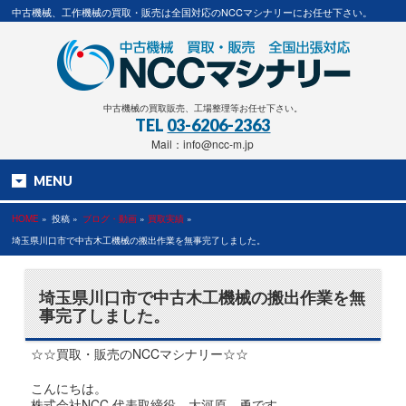
中古機械、工作機械の買取・販売は全国対応のNCCマシナリーにお任せ下さい。
中古機械の買取販売、工場整理等お任せ下さい。
TEL
03-6206-2363
Mail：info@ncc-m.jp
MENU
HOME
»
投稿 »
ブログ・動画
»
買取実績
»
埼玉県川口市で中古木工機械の搬出作業を無事完了しました。
埼玉県川口市で中古木工機械の搬出作業を無
事完了しました。
☆☆買取・販売のNCCマシナリー☆☆
こんにちは。
株式会社NCC 代表取締役 大河原 勇です。