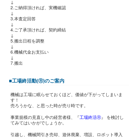
↓
2.ご納得頂ければ、実機確認
↓
3.本査定回答
↓
4.ご了承頂ければ、契約締結
↓
5.搬出日程を調整
↓
6.機械代金お支払い
↓
7.搬出
■工場終活動(Ⓡ)のご案内
機械は工場に眠らせておくほど、価値が下がってしまいま
す！
売ろうかな、と思った時が売り時です。
事業規模の見直し中の経営者様、『
工場終活Ⓡ
』 を検討し
てみてはいかがでしょうか。
引越し、機械間引き売却、遊休廃棄、増設、ロボット導入