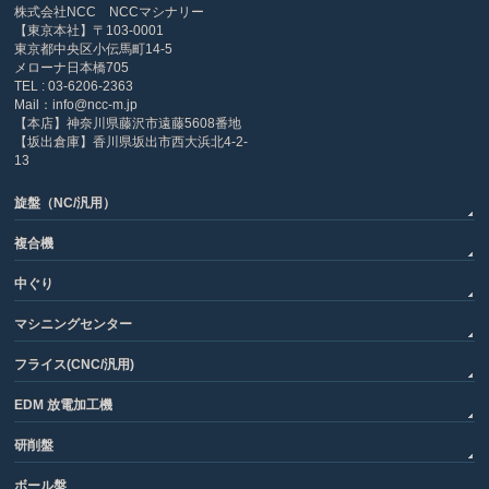
株式会社NCC NCCマシナリー
【東京本社】〒103-0001
東京都中央区小伝馬町14-5
メローナ日本橋705
TEL : 03-6206-2363
Mail：info@ncc-m.jp
【本店】神奈川県藤沢市遠藤5608番地
【坂出倉庫】香川県坂出市西大浜北4-2-
13
旋盤（NC/汎用）
複合機
中ぐり
マシニングセンター
フライス(CNC/汎用)
EDM 放電加工機
研削盤
ボール盤