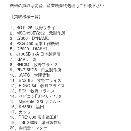
機械の買取は勿論、産業廃棄物処理もご相談下さい。
【買取機械一覧】
1、BGⅡ-25 牧野フライス
2、MSG450BY232 元製作所
3、LY300 DYNAMO
4、PSG-450 岡本工作機械
5、DP620 DIAPET
6、J100SBⅡ-A 日本製鋼所
7、KMV-5 寿
8、SNC64 牧野フライス
9、PB-7.5EC5 日立製作所
10、6V-TC 大隈豊和
11、BN2-85 牧野フライス
12、EDNC-64 牧野フライス
13、EE3 牧野フライス
14、ベビコンF07-10 イワタ
15、Mycenter 3Xi キタムラ
16、KR85D 黒田
17、カッター
18、TRE1000 富永鐵工所
19、TSL-360N 津田製作所
20、両頭倉インター