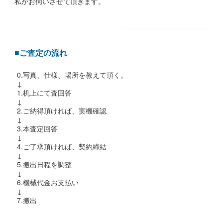
私がお伺いさせて頂きます。
■ご査定の流れ
0.写真、仕様、場所を教えて頂く。
↓
1.机上にて査回答
↓
2.ご納得頂ければ、実機確認
↓
3.本査定回答
↓
4.ご了承頂ければ、契約締結
↓
5.搬出日程を調整
↓
6.機械代金お支払い
↓
7.搬出