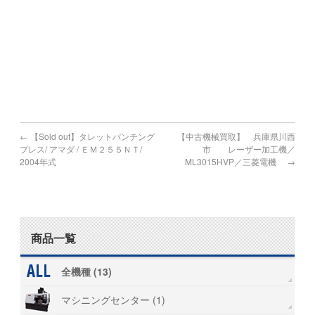
鹿児島県で機械買取の対象地域
鹿児島市,鹿屋市,枕崎市,阿久根市,出水市,指宿市,垂水市,薩摩
川内市,
日置市,曽於市,霧島市,いちき串木野市,南さつま市,志布志市,
南九州市,伊佐市,姶良市
←
【Sold out】タレットパンチング
【中古機械買取】 兵庫県川西
プレス/ アマダ / ＥＭ２５５ＮＴ/
市 レーザー加工機／
2004年式
ML3015HVP／三菱電機
→
商品一覧
全機種 (13)
マシニングセンター (1)