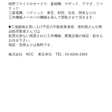
牧野フライスやオークマ、森精機、マザック、アマダ、ファ
ナック、
三菱電機、ソディック、東芝、村田、住友、岡本などの
工作機械メーカーの機械を喜んで買取させて頂きます。
■
工場建物を買い上げ予定の不動産業者様、便利屋さんや廃
品処理業者さんでは
処置出来ない残置された工作機械、重量設備の移設・処分も
お任せ下さい。
相談・見積もりは無料です。
株式会社 NCC 東京本社 TEL : 03-6206-2363
東京都での機械買取対象地域
足立区,荒川区,板橋区,江戸川区,大田区,葛飾区,北区,江東区,
品川区,
渋谷区,新宿区,杉並区,墨田区,世田谷区,台東区,中央区,千代田
区,
豊島区,中野区,練馬区,文京区,港区,目黒区,昭島市,あきる野
市,稲城市,
青梅市,清瀬市,国立市,小金井市,国分寺市,小平市,狛江市,立川
市,
多摩市,調布市,西東京市,八王子市,羽村市,東久留米市,東村山
市,