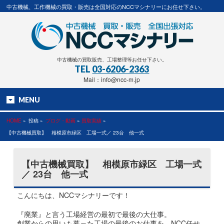
中古機械、工作機械の買取・販売は全国対応のNCCマシナリーにお任せ下さい。
中古機械の買取販売、工場整理等お任せ下さい。
TEL
03-6206-2363
Mail：info@ncc-m.jp
MENU
HOME
»
投稿 »
ブログ・動画
»
買取実績
»
【中古機械買取】 相模原市緑区 工場一式／ 23台 他一式
【中古機械買取】 相模原市緑区 工場一式
／ 23台 他一式
こんにちは、NCCマシナリーです！
『廃業』と言う工場経営の最初で最後の大仕事。
創業からの思いも募った工場の最後のお仕事を NCC任せ