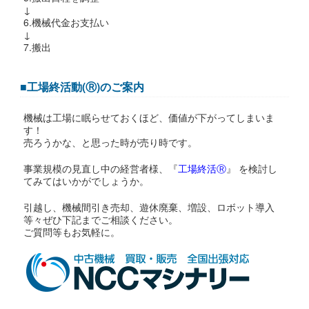
↓
6.機械代金お支払い
↓
7.搬出
■工場終活動(Ⓡ)のご案内
機械は工場に眠らせておくほど、価値が下がってしまいま
す！
売ろうかな、と思った時が売り時です。
事業規模の見直し中の経営者様、『
工場終活Ⓡ
』 を検討し
てみてはいかがでしょうか。
引越し、機械間引き売却、遊休廃棄、増設、ロボット導入
等々ぜひ下記までご相談ください。
ご質問等もお気軽に。