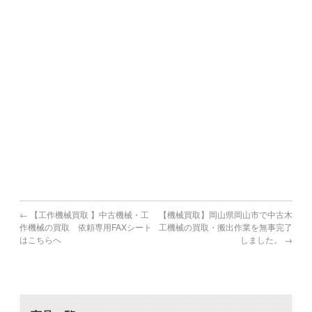
宇土市,上天草市,宇城市,阿蘇市,天草市,合志市
宮崎県で機械買取の対象地域
宮崎市,都城市,延岡市,日南市,小林市,日向市,串間市,西都市,
えびの市
鹿児島県で機械買取の対象地域
鹿児島市,鹿屋市,枕崎市,阿久根市,出水市,指宿市,垂水市,薩摩
川内市,
日置市,曽於市,霧島市,いちき串木野市,南さつま市,志布志市,
南九州市,伊佐市,姶良市
←
【工作機械買取 】中古機械・工
【機械買取】岡山県岡山市で中古木
作機械の買取 依頼専用FAXシート
工機械の買取・搬出作業を無事完了
はこちらへ
しました。
→