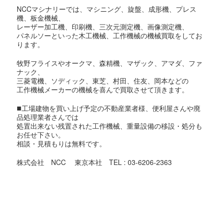
NCCマシナリーでは、マシニング、旋盤、成形機、プレス
機、板金機械、
レーザー加工機、印刷機、三次元測定機、画像測定機、
パネルソーといった木工機械、工作機械の機械買取をしてお
ります。
牧野フライスやオークマ、森精機、マザック、アマダ、ファ
ナック、
三菱電機、ソディック、東芝、村田、住友、岡本などの
工作機械メーカーの機械を喜んで買取させて頂きます。
■
工場建物を買い上げ予定の不動産業者様、便利屋さんや廃
品処理業者さんでは
処置出来ない残置された工作機械、重量設備の移設・処分も
お任せ下さい。
相談・見積もりは無料です。
株式会社 NCC 東京本社 TEL : 03-6206-2363
東京都での機械買取対象地域
足立区,荒川区,板橋区,江戸川区,大田区,葛飾区,北区,江東区,
品川区,
渋谷区,新宿区,杉並区,墨田区,世田谷区,台東区,中央区,千代田
区,