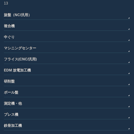
13
旋盤（NC/汎用）
複合機
中ぐり
マシニングセンター
フライス(CNC/汎用)
EDM 放電加工機
研削盤
ボール盤
測定機・他
プレス機
鉄骨加工機