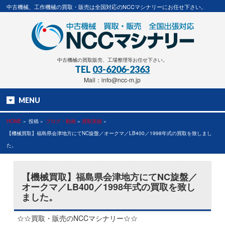
中古機械、工作機械の買取・販売は全国対応のNCCマシナリーにお任せ下さい。
中古機械の買取販売、工場整理等お任せ下さい。
TEL
03-6206-2363
Mail：info@ncc-m.jp
MENU
HOME
»
投稿 »
ブログ・動画
»
買取実績
»
【機械買取】福島県会津地方にてNC旋盤／オークマ／LB400／1998年式の買取を致しまし
た。
【機械買取】福島県会津地方にてNC旋盤／
オークマ／LB400／1998年式の買取を致し
ました。
☆☆買取・販売のNCCマシナリー☆☆