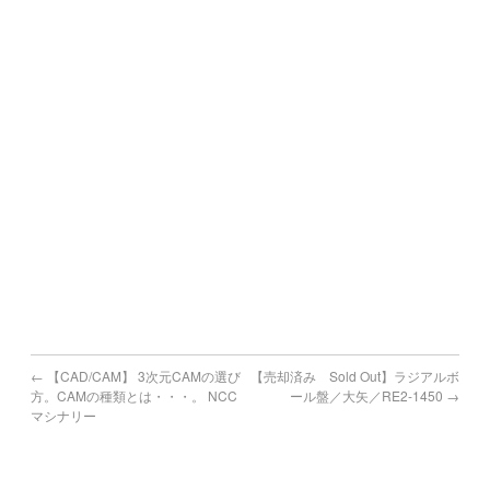
熊本県で機械買取の対象地域
熊本市,八代市,人吉市,荒尾市,水俣市,玉名市,山鹿市,菊池市,
宇土市,上天草市,宇城市,阿蘇市,天草市,合志市
宮崎県で機械買取の対象地域
宮崎市,都城市,延岡市,日南市,小林市,日向市,串間市,西都市,
えびの市
鹿児島県で機械買取の対象地域
鹿児島市,鹿屋市,枕崎市,阿久根市,出水市,指宿市,垂水市,薩摩
川内市,
日置市,曽於市,霧島市,いちき串木野市,南さつま市,志布志市,
南九州市,伊佐市,姶良市
←
【CAD/CAM】 3次元CAMの選び
【売却済み Sold Out】ラジアルボ
方。CAMの種類とは・・・。 NCC
ール盤／大矢／RE2-1450
→
マシナリー