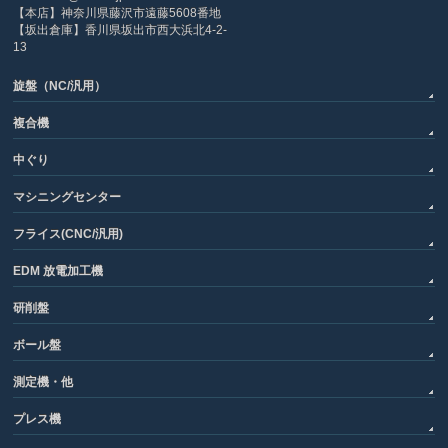
【本店】神奈川県藤沢市遠藤5608番地
【坂出倉庫】香川県坂出市西大浜北4-2-
13
旋盤（NC/汎用）
複合機
中ぐり
マシニングセンター
フライス(CNC/汎用)
EDM 放電加工機
研削盤
ボール盤
測定機・他
プレス機