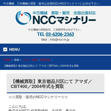
中古機械、工作機械の買取・販売は全国対応のNCCマシナリーにお任せ下さい。
中古機械の買取販売、工場整理等お任せ下さい。
TEL
03-6206-2363
Mail：info@ncc-m.jp
MENU
HOME
»
投稿 »
ブログ・動画
»
買取実績
»
【機械買取】東京都品川区にて アマダ／CBT400／2004年式を買取
【機械買取】東京都品川区にて アマダ／
CBT400／2004年式を買取
☆☆買取・販売のNCCマシナリー☆☆
こんにちは。
株式会社NCC 代表取締役 大河原 勇です。