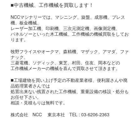
■中古機械、工作機械を買取します！
NCCマシナリーでは、マシニング、旋盤、成形機、プレス
機、板金機械、
レーザー加工機、印刷機、三次元測定機、画像測定機、
パネルソーといった木工機械、工作機械の機械買取をしてお
ります。
牧野フライスやオークマ、森精機、マザック、アマダ、ファ
ナック、
三菱電機、ソディック、東芝、村田、住友、岡本などの
工作機械メーカーの機械を喜んで買取させて頂きます。
■
工場建物を買い上げ予定の不動産業者様、便利屋さんや廃
品処理業者さんでは
処置出来ない残置された工作機械、重量設備の移設・処分も
お任せ下さい。
相談・見積もりは無料です。
株式会社 NCC 東京本社 TEL : 03-6206-2363
東京都での機械買取対象地域
足立区,荒川区,板橋区,江戸川区,大田区,葛飾区,北区,江東区,
品川区,