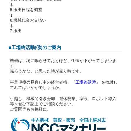
↓
5.搬出日程を調整
↓
6.機械代金お支払い
↓
7.搬出
■工場終活動(Ⓡ)のご案内
機械は工場に眠らせておくほど、価値が下がってしまいま
す！
売ろうかな、と思った時が売り時です。
事業規模の見直し中の経営者様、『
工場終活Ⓡ
』 を検討し
てみてはいかがでしょうか。
引越し、機械間引き売却、遊休廃棄、増設、ロボット導入
等々ぜひ下記までご相談ください。
ご質問等もお気軽に。