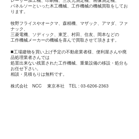
パネルソーといった木工機械、工作機械の機械買取をしてお
ります。
牧野フライスやオークマ、森精機、マザック、アマダ、ファ
ナック、
三菱電機、ソディック、東芝、村田、住友、岡本などの
工作機械メーカーの機械を喜んで買取させて頂きます。
■
工場建物を買い上げ予定の不動産業者様、便利屋さんや廃
品処理業者さんでは
処置出来ない残置された工作機械、重量設備の移設・処分も
お任せ下さい。
相談・見積もりは無料です。
株式会社 NCC 東京本社 TEL : 03-6206-2363
東京都での機械買取対象地域
足立区,荒川区,板橋区,江戸川区,大田区,葛飾区,北区,江東区,
品川区,
渋谷区,新宿区,杉並区,墨田区,世田谷区,台東区,中央区,千代田
区,
豊島区,中野区,練馬区,文京区,港区,目黒区,昭島市,あきる野
市,稲城市,
青梅市,清瀬市,国立市,小金井市,国分寺市,小平市,狛江市,立川