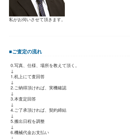
私がお伺いさせて頂きます。
■ご査定の流れ
0.写真、仕様、場所を教えて頂く。
↓
1.机上にて査回答
↓
2.ご納得頂ければ、実機確認
↓
3.本査定回答
↓
4.ご了承頂ければ、契約締結
↓
5.搬出日程を調整
↓
6.機械代金お支払い
↓