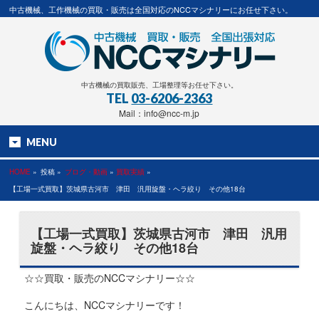
中古機械、工作機械の買取・販売は全国対応のNCCマシナリーにお任せ下さい。
中古機械の買取販売、工場整理等お任せ下さい。
TEL
03-6206-2363
Mail：info@ncc-m.jp
MENU
HOME
»
投稿 »
ブログ・動画
»
買取実績
»
【工場一式買取】茨城県古河市 津田 汎用旋盤・ヘラ絞り その他18台
【工場一式買取】茨城県古河市 津田 汎用
旋盤・ヘラ絞り その他18台
☆☆買取・販売のNCCマシナリー☆☆
こんにちは、NCCマシナリーです！