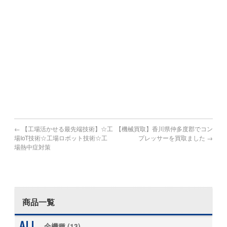
宮崎市,都城市,延岡市,日南市,小林市,日向市,串間市,西都市,
えびの市
鹿児島県で機械買取の対象地域
鹿児島市,鹿屋市,枕崎市,阿久根市,出水市,指宿市,垂水市,薩摩
川内市,
日置市,曽於市,霧島市,いちき串木野市,南さつま市,志布志市,
南九州市,伊佐市,姶良市
←
【工場活かせる最先端技術】☆工
【機械買取】香川県仲多度郡でコン
場IoT技術☆工場ロボット技術☆工
プレッサーを買取ました
→
場熱中症対策
商品一覧
全機種 (13)