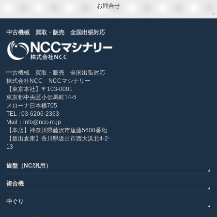
お問合せ
中古機械 買取・販売 全国出張対応
中古機械 買取・販売 全国出張対応
株式会社NCC NCCマシナリー
【東京本社】〒103-0001
東京都中央区小伝馬町14-5
メローナ日本橋705
TEL : 03-6206-2363
Mail：info@ncc-m.jp
【本店】神奈川県藤沢市遠藤5608番地
【坂出倉庫】香川県坂出市西大浜北4-2-
13
旋盤（NC/汎用）
複合機
中ぐり