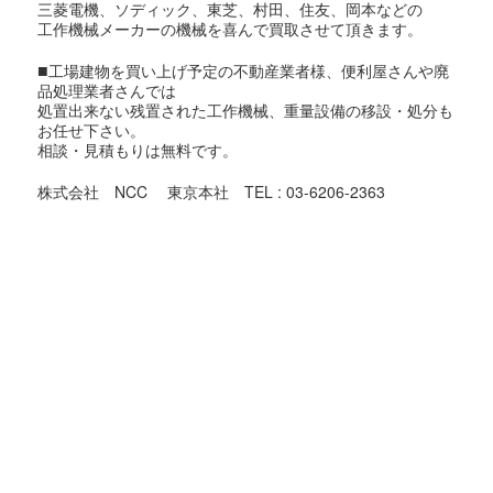
三菱電機、ソディック、東芝、村田、住友、岡本などの
工作機械メーカーの機械を喜んで買取させて頂きます。
■
工場建物を買い上げ予定の不動産業者様、便利屋さんや廃
品処理業者さんでは
処置出来ない残置された工作機械、重量設備の移設・処分も
お任せ下さい。
相談・見積もりは無料です。
株式会社 NCC 東京本社 TEL : 03-6206-2363
東京都での機械買取対象地域
足立区,荒川区,板橋区,江戸川区,大田区,葛飾区,北区,江東区,
品川区,
渋谷区,新宿区,杉並区,墨田区,世田谷区,台東区,中央区,千代田
区,
豊島区,中野区,練馬区,文京区,港区,目黒区,昭島市,あきる野
市,稲城市,
青梅市,清瀬市,国立市,小金井市,国分寺市,小平市,狛江市,立川
市,
多摩市,調布市,西東京市,八王子市,羽村市,東久留米市,東村山
市,
東大和市,日野市,府中市,福生市,町田市,三鷹市,武蔵野市,武蔵
村山市,
大島町,奥多摩町,八丈町,日の出町,瑞穂町,