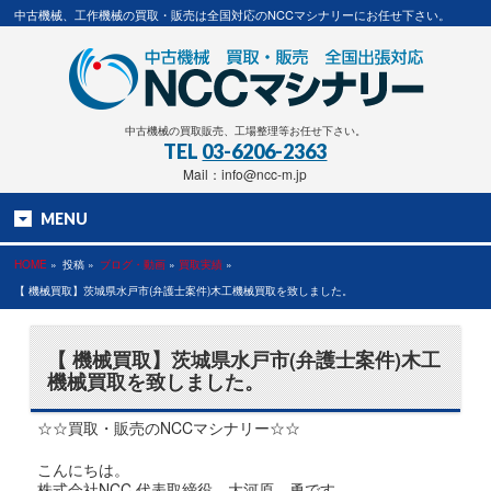
中古機械、工作機械の買取・販売は全国対応のNCCマシナリーにお任せ下さい。
中古機械の買取販売、工場整理等お任せ下さい。
TEL
03-6206-2363
Mail：info@ncc-m.jp
MENU
HOME
»
投稿 »
ブログ・動画
»
買取実績
»
【 機械買取】茨城県水戸市(弁護士案件)木工機械買取を致しました。
【 機械買取】茨城県水戸市(弁護士案件)木工
機械買取を致しました。
☆☆買取・販売のNCCマシナリー☆☆
こんにちは。
株式会社NCC 代表取締役 大河原 勇です。