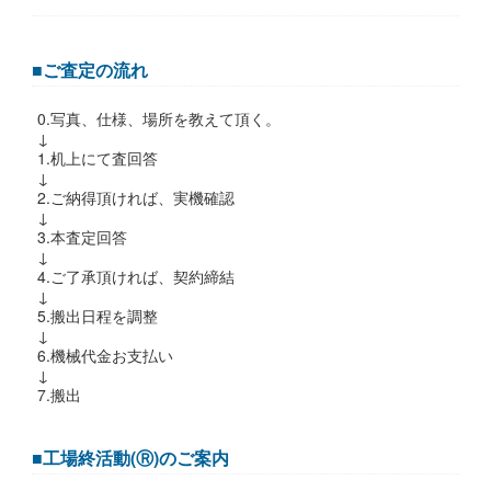
■ご査定の流れ
0.写真、仕様、場所を教えて頂く。
↓
1.机上にて査回答
↓
2.ご納得頂ければ、実機確認
↓
3.本査定回答
↓
4.ご了承頂ければ、契約締結
↓
5.搬出日程を調整
↓
6.機械代金お支払い
↓
7.搬出
■工場終活動(Ⓡ)のご案内