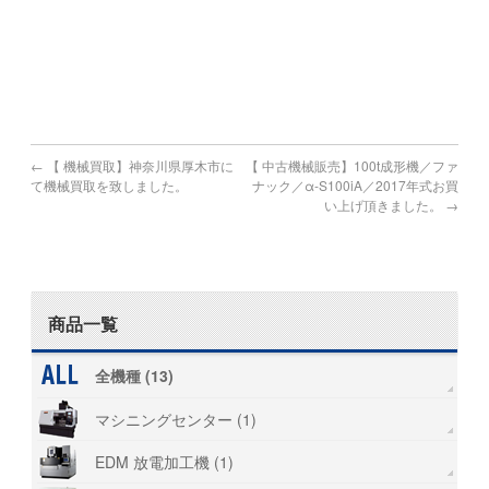
川内市,
日置市,曽於市,霧島市,いちき串木野市,南さつま市,志布志市,
南九州市,伊佐市,姶良市
←
【 機械買取】神奈川県厚木市に
【 中古機械販売】100t成形機／ファ
て機械買取を致しました。
ナック／α-S100iA／2017年式お買
い上げ頂きました。
→
商品一覧
全機種 (13)
マシニングセンター (1)
EDM 放電加工機 (1)