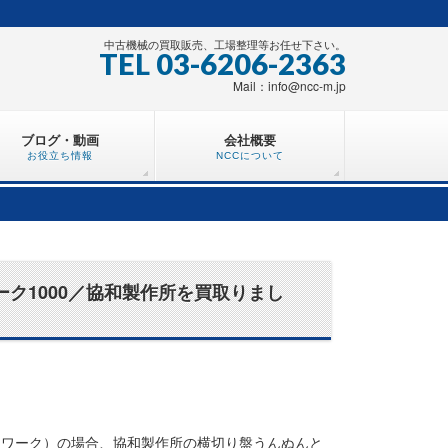
中古機械の買取販売、工場整理等お任せ下さい。
TEL 03-6206-2363
Mail：info@ncc-m.jp
ブログ・動画
会社概要
お役立ち情報
NCCについて
ク1000／協和製作所を買取りまし
ィワーク）の場合、協和製作所の横切り盤うんぬんと