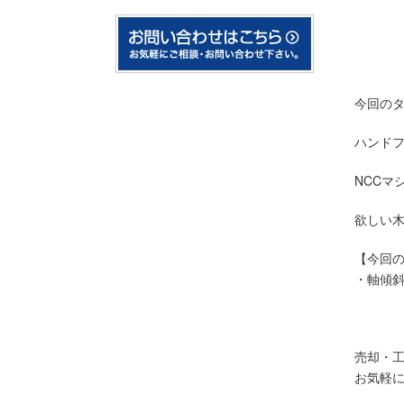
今回のタ
ハンド
NCCマ
欲しい
【今回
・軸傾
売却・
お気軽