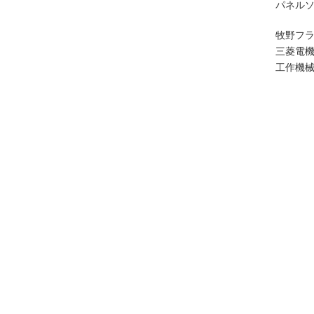
パネル
牧野フ
三菱電
工作機
東京都
足立区,
渋谷区,
豊島区,
青梅市,
多摩市,
東大和市
大島町,
神奈川
横浜市,
厚木市,
藤沢市,
南足柄市