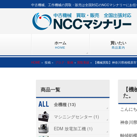
中古機械、工作機械の買取・販売は全国対応のNCCマシナリーにお任
ホーム
買いたい
HOME
商品案内
HOME
»
投稿 »
ブログ・動画
»
買取実績
»
【機械買取】神奈川県相模原市
【機
商品一覧
た。
全機種 (13)
こんにち
マシニングセンター (1)
神奈川
EDM 放電加工機 (1)
軸傾斜