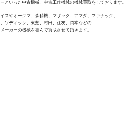
ソーといった中古機械、中古工作機械の機械買取をしております。
ライスやオークマ、森精機、マザック、アマダ、ファナック、
機、ソディック、東芝、村田、住友、岡本などの
械メーカーの機械を喜んで買取させて頂きます。
での機械買取対象地域
荒川区,板橋区,江戸川区,大田区,葛飾区,北区,江東区,品川区,
新宿区,杉並区,墨田区,世田谷区,台東区,中央区,千代田区,
中野区,練馬区,文京区,港区,目黒区,昭島市,あきる野市,稲城市,
清瀬市,国立市,小金井市,国分寺市,小平市,狛江市,立川市,
調布市,西東京市,八王子市,羽村市,東久留米市,東村山市,
,日野市,府中市,福生市,町田市,三鷹市,武蔵野市,武蔵村山市,
奥多摩町,八丈町,日の出町,瑞穂町,
県の機械買取の対象地域
川崎市,横須賀市,鎌倉市,逗子市,三浦市,葉山町,相模原市,
大和市,海老名市,座間市,綾瀬市,愛川町,清川村,平塚市,
茅ヶ崎市,秦野市,伊勢原市,寒川町,大磯町,二宮町,小田原市,
,中井町,大井町,松田町,山北町,開成町,箱根町,真鶴町,