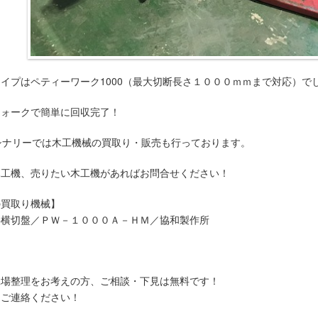
イプはペティーワーク1000（最大切断長さ１０００ｍｍまで対応）で
フォークで簡単に回収完了！
シナリーでは木工機械の買取り・販売も行っております。
木工機、売りたい木工機があればお問合せください！
の買取り機械】
斜横切盤／ＰＷ－１０００Ａ－ＨＭ／協和製作所
工場整理をお考えの方、ご相談・下見は無料です！
にご連絡ください！