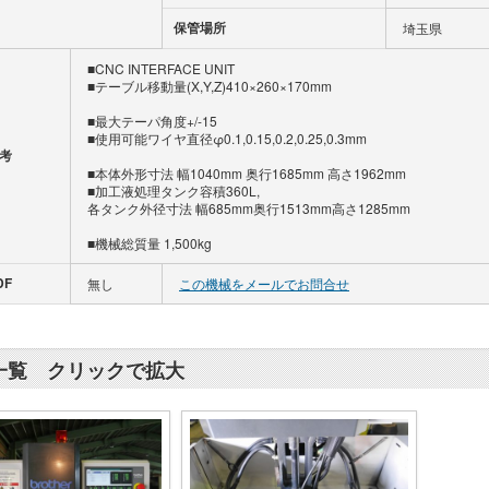
保管場所
埼玉県
■CNC INTERFACE UNIT
■テーブル移動量(X,Y,Z)410×260×170mm
■最大テーパ角度+/-15
■使用可能ワイヤ直径φ0.1,0.15,0.2,0.25,0.3mm
考
■本体外形寸法 幅1040mm 奥行1685mm 高さ1962mm
■加工液処理タンク容積360L,
各タンク外径寸法 幅685mm奥行1513mm高さ1285mm
■機械総質量 1,500kg
DF
無し
この機械をメールでお問合せ
一覧 クリックで拡大