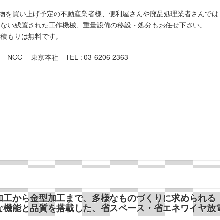
物を買い上げ予定の不動産業者様、便利屋さんや廃品処理業者さんでは
来ない残置された工作機械、重量設備の移設・処分もお任せ下さい。
見積もりは無料です。
NCC 東京本社 TEL : 03-6206-2363
ング #旋盤 #プレス #板金 #印刷機 ＃放電 ＃ワイヤ
#NC #測定機 ＃印刷機 #金型 ＃工具 #日研
香川 #埼玉 #千葉 ＃神奈川 #茨城 #栃木 #福島
高知 #愛媛 #徳島 #広島
#タッピング #SPEEDIO #スピ－ディオ
#管財物件 #遺産 #倒産 #廃業 #ブラザー
加工から金型加工まで、多様なものづくりに求められる
な機能と品質を搭載した、省スペース・省エネワイヤ放