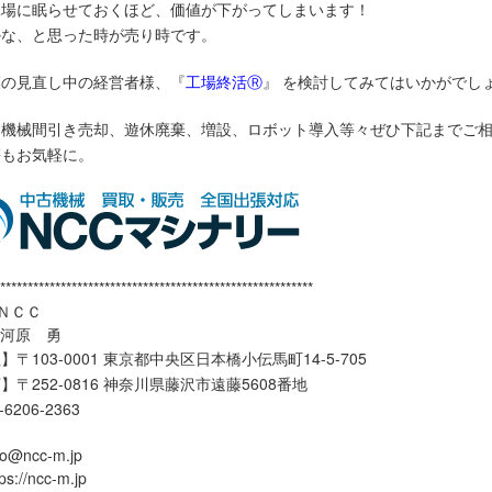
工場に眠らせておくほど、価値が下がってしまいます！
かな、と思った時が売り時です。
模の見直し中の経営者様、『
工場終活Ⓡ
』 を検討してみてはいかがでし
、機械間引き売却、遊休廃棄、増設、ロボット導入等々ぜひ下記までご
等もお気軽に。
*********************************************************
ＮＣＣ
大河原 勇
〒103-0001 東京都中央区日本橋小伝馬町14-5-705
】〒252-0816 神奈川県藤沢市遠藤5608番地
3-6206-2363
o@ncc-m.jp
//ncc-m.jp