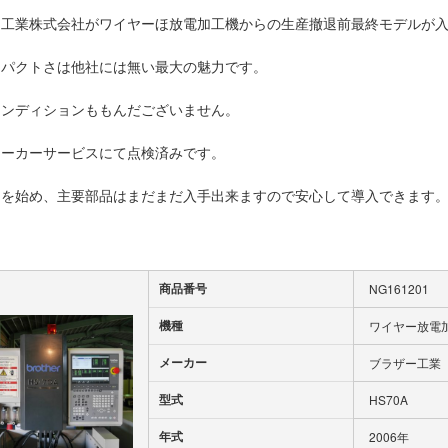
ー工業株式会社がワイヤーほ放電加工機からの生産撤退前最終モデルが
ンパクトさは他社には無い最大の魅力です。
コンディションももんだございません。
メーカーサービスにて点検済みです。
品を始め、主要部品はまだまだ入手出来ますので安心して導入できます
商品番号
NG161201
機種
ワイヤー放電
メーカー
ブラザー工業
型式
HS70A
年式
2006年