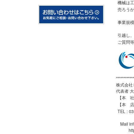
機械は
売ろう
事業規
引越し
ご質問
************
株式会社
代表者 
【本 社】
【本 店
TEL : 0
Mail inf
https: