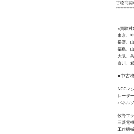
古物商認可
************
※買取対
東京、
長野、
福島、
大阪、
香川、
■中古
NCCマ
レーザ
パネル
牧野フ
三菱電
工作機