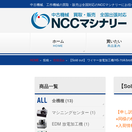
中古機械、工作機械の買取・販売は全国対応のNCCマシナリーにお任
ホーム
買いたい
HOME
商品案内
HOME
»
投稿 »
売却済み
»
【Sold out】 ワイヤー放電加工機/HS-70A/brothe
【Sol
商品一覧
#
全機種 (13)
【申し
マシニングセンター (1)
※同様の
EDM 放電加工機 (1)
※入荷情