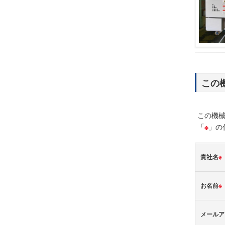
この
この機
「
※
」の
貴社名
※
お名前
※
メールア