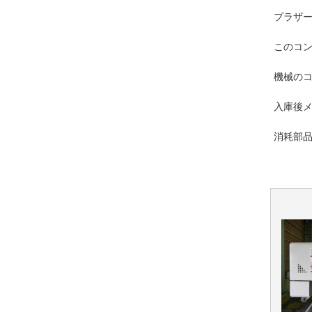
プラザ
このコ
機械の
入庫後
消耗部