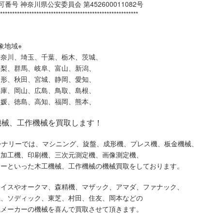
番号 神奈川県公安委員会 第452600011082号
*********************************************************
象地域※
神奈川、埼玉、千葉、栃木、茨城、
山梨、群馬、岐阜、富山、新潟、
山形、秋田、宮城、静岡、愛知、
兵庫、岡山、広島、鳥取、島根、
愛媛、徳島、高知、福岡、熊本、
機械、工作機械を買取します！
シナリーでは、マシニング、旋盤、成形機、プレス機、板金機械、
ー加工機、印刷機、三次元測定機、画像測定機、
ソーといった木工機械、工作機械の機械買取をしております。
ライスやオークマ、森精機、マザック、アマダ、ファナック、
機、ソディック、東芝、村田、住友、岡本などの
械メーカーの機械を喜んで買取させて頂きます。