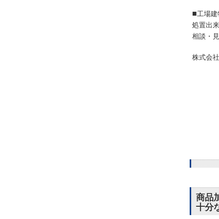
■
工場建
処置出
相談・
株式会社 
#マシニ
#研削盤 
#東京 #
#山形 #
#リース 
#弁護士 
商品
十分