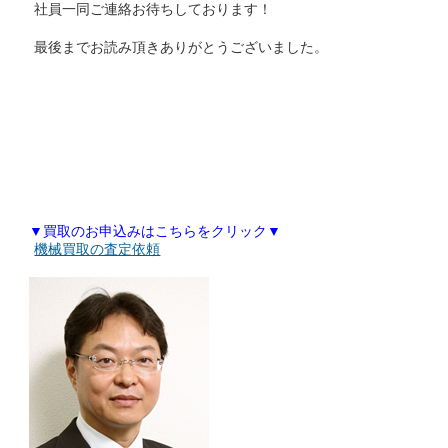
社員一同ご連絡お待ちしております！
最後までお読み頂きありがとうございました。
【神奈川県での機械買取対象地域】
横浜市 川崎市 横須賀市 鎌倉市 逗子市 三浦市 葉山町
厚木市 大和市 海老名市 座間市 綾瀬市 愛川町 清川村
藤沢市 茅ヶ崎市 秦野市 伊勢原市 寒川町 大磯町 二宮町
南足柄市 中井町 大井町 松田町 山北町 開成町 箱根町
湯河原町 相模原市 平塚市 小田原市 真鶴町
▼買取のお申込みはこちらをクリック▼
機械買取の査定依頼