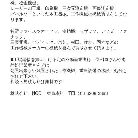
機、板金機械、
レーザー加工機、印刷機、三次元測定機、画像測定機、
パネルソーといった木工機械、工作機械の機械買取をしてお
ります。
牧野フライスやオークマ、森精機、マザック、アマダ、ファ
ナック、
三菱電機、ソディック、東芝、村田、住友、岡本などの
工作機械メーカーの機械を喜んで買取させて頂きます。
■
工場建物を買い上げ予定の不動産業者様、便利屋さんや廃
品処理業者さんでは
処置出来ない残置された工作機械、重量設備の移設・処分も
お任せ下さい。
相談・見積もりは無料です。
株式会社 NCC 東京本社 TEL : 03-6206-2363
東京都での機械買取対象地域
足立区,荒川区,板橋区,江戸川区,大田区,葛飾区,北区,江東区,
品川区,
渋谷区,新宿区,杉並区,墨田区,世田谷区,台東区,中央区,千代田
区,
豊島区,中野区,練馬区,文京区,港区,目黒区,昭島市,あきる野