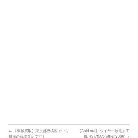
宮崎県で機械買取の対象地域
宮崎市,都城市,延岡市,日南市,小林市,日向市,串間市,西都市,
えびの市
鹿児島県で機械買取の対象地域
鹿児島市,鹿屋市,枕崎市,阿久根市,出水市,指宿市,垂水市,薩摩
川内市,
日置市,曽於市,霧島市,いちき串木野市,南さつま市,志布志市,
南九州市,伊佐市,姶良市
＃中古工作機械 ＃USEDMACHINE #中古 ＃USED #機械 ＃
MACHINE
＃買取 #売却 #引取 #高値
#マシニング #旋盤 #プレス #板金 #印刷機 ＃放電 ＃ワイヤ
#研削盤 #NC #測定機 ＃印刷機 #金型 ＃工具 #日研
#東京 #香川 #埼玉 #千葉 ＃神奈川 #茨城 #栃木 #福島
#山形 #高知 #愛媛 #徳島 #広島
#リース #タッピング #SPEEDIO #スピ－ディオ
#弁護士 #管財物件 #遺産 #倒産 #廃業 #ブラザー
←
【機械買取】東京都板橋区で中古
【Sold out】 ワイヤー放電加工
機械の買取査定です！
機/HS-70A/brother/2006′
→