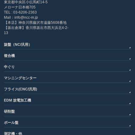
東京都中央区小伝馬町14-5
メローナ日本橋705
TEL : 03-6206-2363
Mail：info@ncc-m.jp
【本店】神奈川県藤沢市遠藤5608番地
【坂出倉庫】香川県坂出市西大浜北4-2-
13
旋盤（NC/汎用）
複合機
中ぐり
マシニングセンター
フライス(CNC/汎用)
EDM 放電加工機
研削盤
ボール盤
測定機・他