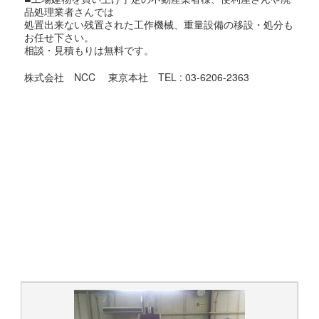
品処理業者さんでは
処置出来ない残置された工作機械、重量設備の移設・処分も
お任せ下さい。
相談・見積もりは無料です。
株式会社 NCC 東京本社 TEL : 03-6206-2363
＃中古工作機械 ＃USEDMACHINE #中古 ＃USED #機械 ＃
MACHINE
＃買取 #売却 #引取 #高値
#マシニング #旋盤 #プレス #板金 #印刷機 ＃放電 ＃ワイヤ
#研削盤 #NC #測定機 ＃印刷機 #金型 ＃工具 #日研
#東京 #香川 #埼玉 #千葉 ＃神奈川 #茨城 #栃木 #福島
#山形 #高知 #愛媛 #徳島 #広島
#リース
#弁護士 #管財物件 #遺産 #倒産 #廃業