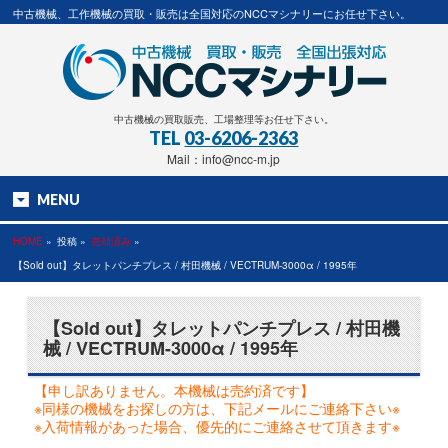
中古機械、工作機械の買取・販売は全国対応のNCCマシナリーにお任せ下さい。
中古機械の買取販売、工場整理等お任せ下さい。
TEL
03-6206-2363
Mail：info@ncc-m.jp
MENU
HOME
»
投稿 »
売却済み
»
【Sold out】タレットパンチプレス / 村田機械 / VECTRUM-3000α / 1995年
【Sold out】タレットパンチプレス / 村田機
械 / VECTRUM-3000α / 1995年
【申し訳ありません。本機械は売約済です】
※同様の機械をお探しの方は、下記メールにご連絡下さい※
※入荷情報があった場合、優先的にご連絡させて頂きます※