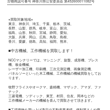
古物商認可番号 神奈川県公安委員会 第452600011082号
*********************************************************************
※買取対象地域※
東京、神奈川、埼玉、千葉、栃木、茨城、
長野、山梨、群馬、岐阜、富山、新潟、
福島、山形、秋田、宮城、静岡、愛知、
大阪、兵庫、岡山、広島、鳥取、島根、
香川、愛媛、徳島、高知、福岡、熊本、
■中古機械、工作機械を買取します！
NCCマシナリーでは、マシニング、旋盤、成形機、プレス
機、板金機械、
レーザー加工機、印刷機、三次元測定機、画像測定機、
パネルソーといった木工機械、工作機械の機械買取をしてお
ります。
牧野フライスやオークマ、森精機、マザック、アマダ、ファ
ナック、
三菱電機、ソディック、東芝、村田、住友、岡本などの
工作機械メーカーの機械を喜んで買取させて頂きます。
■
工場建物を買い上げ予定の不動産業者様、便利屋さんや廃