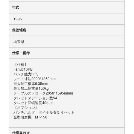
年式
1995
保管場所
埼玉県
仕様・備考
【仕様】
Fanuc16PB
パンチ能力30t、
シート寸法2000*1250mm
最大加工板厚6.35mm
最大加工物重量150kg
テーブルストローク2050*1595mmm
タレットステーション数54
タレット回転速度40rpm
【オプション】
パンチホルダ ダイホルダ５４セット
金型研磨機 MT-150
仕様書PDF