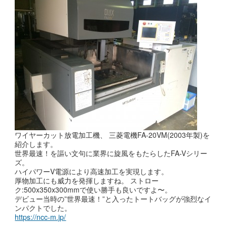
ワイヤーカット放電加工機、 三菱電機FA-20VM(2003年製)を
紹介します。
世界最速！を謳い文句に業界に旋風をもたらしたFA-Vシリー
ズ。
ハイパワーV電源により高速加工を実現します。
厚物加工にも威力を発揮しますね。 ストロー
ク:500x350x300mmで使い勝手も良いですよ〜。
デビュー当時の”世界最速！”と入ったトートバッグが強烈なイ
ンパクトでした。
https://ncc-m.jp/