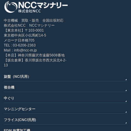
中古機械 買取・販売 全国出張対応
株式会社NCC NCCマシナリー
【東京本社】〒103-0001
東京都中央区小伝馬町14-5
メローナ日本橋705
TEL : 03-6206-2363
Mail：info@ncc-m.jp
【本店】神奈川県藤沢市遠藤5608番地
【坂出倉庫】香川県坂出市西大浜北4-2-
13
旋盤（NC/汎用）
複合機
中ぐり
マシニングセンター
フライス(CNC/汎用)
EDM 放電加工機