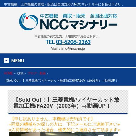
中古機械、工作機械の買取・販売は全国対応のNCCマシナリーにお任せ下さい。
中古機械の買取販売、工場整理等お任せ下さい。
TEL
03-6206-2363
Mail：info@ncc-m.jp
MENU
HOME
»
投稿 »
ブログ・動画
»
【Sold Out！】三菱電機/ワイヤーカット放電加工機/FA20V（2003年）→動画UP！
【Sold Out！】三菱電機/ワイヤーカット放
電加工機/FA20V（2003年）→動画UP！
【申し訳ありません。本機械は売約済です】
※同様の機械をお探しの方は、下記メールにご連絡下さい※
※入荷情報があった場合、優先的にご連絡させて頂きます※