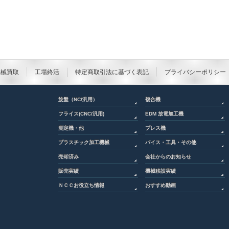
機械買取
工場終活
特定商取引法に基づく表記
プライバシーポリシー
旋盤（NC/汎用）
複合機
フライス(CNC/汎用)
EDM 放電加工機
測定機・他
プレス機
プラスチック加工機械
バイス・工具・その他
売却済み
会社からのお知らせ
販売実績
機械移設実績
ＮＣＣお役立ち情報
おすすめ動画