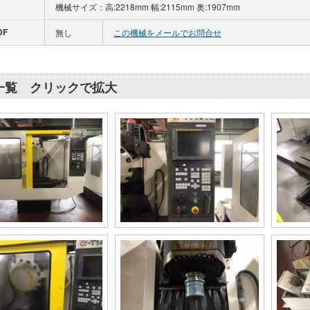
機械サイズ：高:2218mm 幅:2115mm 奥:1907mm
DF
無し
この機械をメールでお問合せ
一覧 クリックで拡大