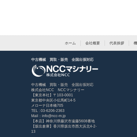
ホーム
会社概要
代表挨拶
中古機械 買取・販売 全国出張対応
中古機械 買取・販売 全国出張対応
株式会社NCC NCCマシナリー
【東京本社】〒103-0001
東京都中央区小伝馬町14-5
メローナ日本橋705
TEL : 03-6206-2363
Mail：info@ncc-m.jp
【本店】神奈川県藤沢市遠藤5608番地
【坂出倉庫】香川県坂出市西大浜北4-2-
13