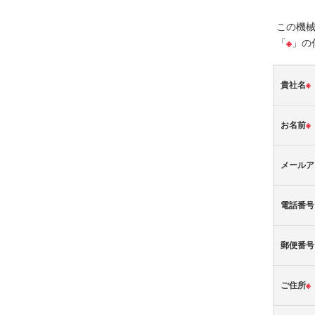
この機
「
※
」の
貴社名
※
お名前
※
メールア
電話番号
郵便番号
ご住所
※