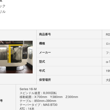
械
ック
リル
商品番号
RD
機種
ロ
メーカー
フ
型式
α-
年式
19
保管場所
大
Series 16i-M
スピンドル速度：8,000回転
移動範囲：X:700mm Y:380mm Z:300mm
考
テーブル：850mm×390mm
テーパータイプ：MAS BT30
ATC：14本