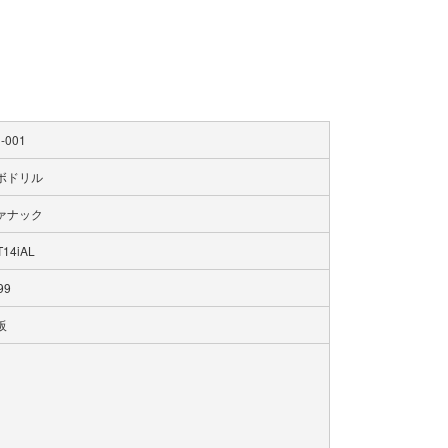
-001
ボドリル
ァナック
T14iAL
99
阪