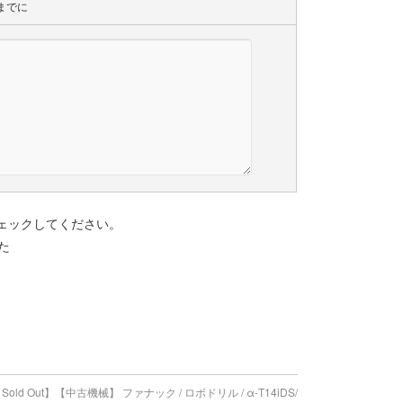
までに
ェックしてください。
た
ld Out】【中古機械】 ファナック / ロボドリル / α-T14iDS/