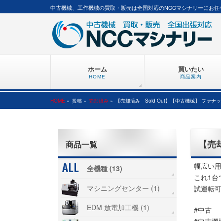
中古機械、工作機械の買取・販売は全国対応のNCCマシナリーにお任
ホーム
買いたい
HOME
商品案内
HOME
»
投稿 »
売却済み
»
【売却済み Sold Out】【中古機械】 ファナック / 
【売却
商品一覧
幅広い
全機種 (13)
これ1
マシニングセンター (1)
試運転
EDM 放電加工機 (1)
#中古