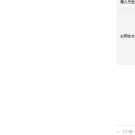
導入予定
お問合せ
←
【工場一