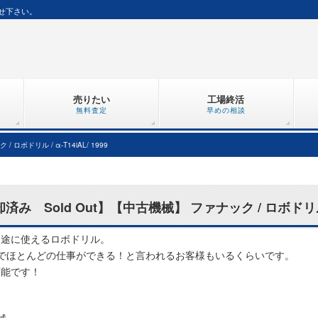
せ下さい。
売りたい
工場終活
無料査定
早めの相談
ロボドリル / α-T14iAL/ 1999
済み Sold Out】【中古機械】 ファナック / ロボドリル / α
用途に使えるロボドリル。
台でほとんどの仕事ができる！と言われるお客様もいるくらいです。
可能です！