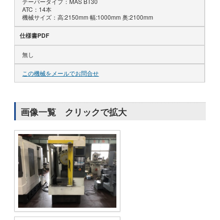
テーパータイプ：MAS BT30
ATC：14本
機械サイズ：高:2150mm 幅:1000mm 奥:2100mm
仕様書PDF
無し
この機械をメールでお問合せ
画像一覧 クリックで拡大