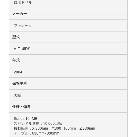
ロボドリル
メーカー
ファナック
型式
α-T14iDS
年式
2004
保管場所
大阪
仕様・備考
Series 16i-MB
スピンドル速度：10,000回転
移動範囲：X:300mm Y:300+100mm Z:330mm
テーブル：630mm×330mm