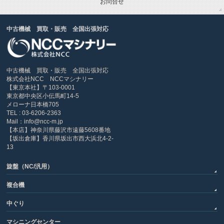
お問合せ
中古機械 買取・販売 全国出張対応
中古機械 買取・販売 全国出張対応
株式会社NCC NCCマシナリー
【東京本社】〒103-0001
東京都中央区小伝馬町14-5
メローナ日本橋705
TEL : 03-6206-2363
Mail：info@ncc-m.jp
【本店】神奈川県藤沢市遠藤5608番地
【坂出倉庫】香川県坂出市西大浜北4-2-
13
旋盤（NC/汎用）
複合機
中ぐり
マシニングセンター