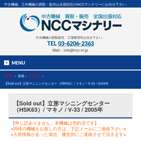
中古機械、工作機械の買取・販売は全国対応のNCCマシナリーにお任せ下さい。
中古機械の買取販売、工場整理等お任せ下さい。
TEL
03-6206-2363
Mail：info@ncc-m.jp
MENU
HOME
»
投稿 »
売却済み
»
【Sold out】立形マシニングセンター（HSK63）/ マキノ / V-33 / 2005年
【Sold out】立形マシニングセンター
（HSK63）/ マキノ / V-33 / 2005年
【申し訳ありません。本機械は売約済です】
※同様の機械をお探しの方は、下記メールにご連絡下さい※
※入荷情報があった場合、優先的にご連絡させて頂きます※