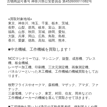
古物商認可番号 神奈川県公安委員会 第452600011082号
*********************************************************************
※買取対象地域※
東京、神奈川、埼玉、千葉、栃木、茨城、
長野、山梨、群馬、岐阜、富山、新潟、
福島、山形、秋田、宮城、静岡、愛知、
大阪、兵庫、岡山、広島、鳥取、島根、
香川、愛媛、徳島、高知、福岡、熊本、
■中古機械、工作機械を買取します！
NCCマシナリーでは、マシニング、旋盤、成形機、プレス
機、板金機械、
レーザー加工機、印刷機、三次元測定機、画像測定機、
パネルソーといった木工機械、工作機械の機械買取をしてお
ります。
牧野フライスやオークマ、森精機、マザック、アマダ、ファ
ナック、
三菱電機、ソディック、東芝、村田、住友、岡本などの
工作機械メーカーの機械を喜んで買取させて頂きます。
■
工場建物を買い上げ予定の不動産業者様、便利屋さんや廃