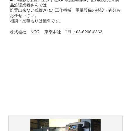
品処理業者さんでは
処置出来ない残置された工作機械、重量設備の移設・処分も
お任せ下さい。
相談・見積もりは無料です。
株式会社 NCC 東京本社 TEL : 03-6206-2363
＃中古工作機械 ＃USEDMACHINE #中古 ＃USED #機械 ＃
MACHINE
＃買取 #売却 #引取 #高値
#マシニング #旋盤 #プレス #板金 #印刷機 ＃放電 ＃ワイヤ
#研削盤 #NC #測定機 ＃印刷機 #金型 ＃工具 #日研
#東京 #香川 #埼玉 #千葉 ＃神奈川 #茨城 #栃木 #福島
#山形 #高知 #愛媛 #徳島 #広島
#リース
#弁護士 #管財物件 #遺産 #倒産 #廃業