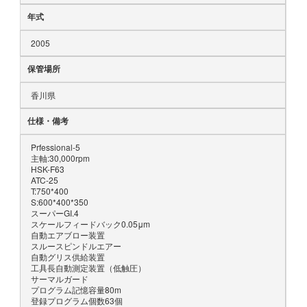
年式
2005
保管場所
香川県
仕様・備考
Prfessional-5
主軸:30,000rpm
HSK-F63
ATC-25
T:750*400
S:600*400*350
スーパーGI.4
スケールフィードバック0.05μm
自動エアブロー装置
スルースピンドルエアー
自動グリス供給装置
工具長自動測定装置（低触圧）
サーマルガード
プログラム記憶容量80m
登録プログラム個数63個