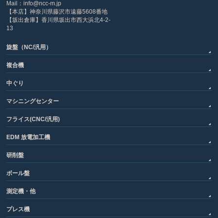
Mail：info@ncc-m.jp
【本店】神奈川県藤沢市遠藤5608番地
【坂出倉庫】香川県坂出市西大浜北4-2-
13
旋盤（NC/汎用）
複合機
中ぐり
マシニングセンター
フライス(CNC/汎用)
EDM 放電加工機
研削盤
ボール盤
測定機・他
プレス機